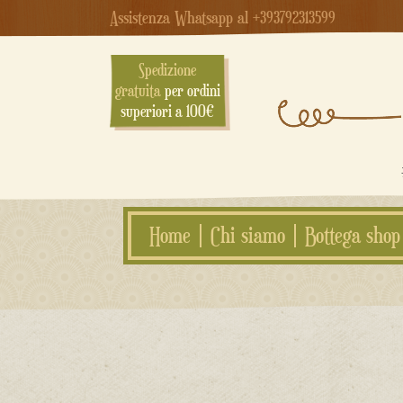
Assistenza Whatsapp al +393792313599
Spedizione
gratuita
per ordini
superiori a 100€
Home
Chi siamo
Bottega shop
Salta
al
contenuto