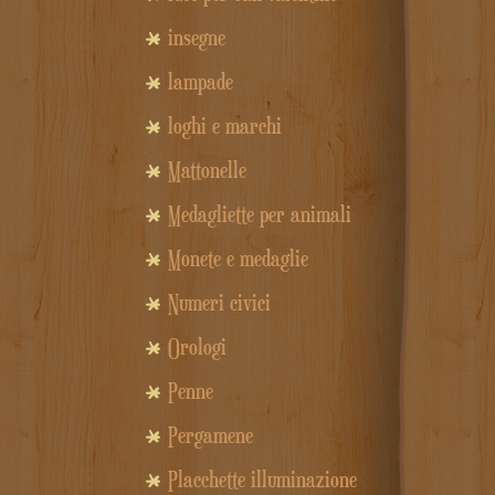
insegne
lampade
loghi e marchi
Mattonelle
Medagliette per animali
Monete e medaglie
Numeri civici
Orologi
Penne
Pergamene
Placchette illuminazione