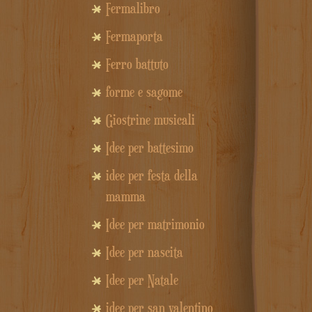
Fermalibro
Fermaporta
Ferro battuto
forme e sagome
Giostrine musicali
Idee per battesimo
idee per festa della
mamma
Idee per matrimonio
Idee per nascita
Idee per Natale
idee per san valentino