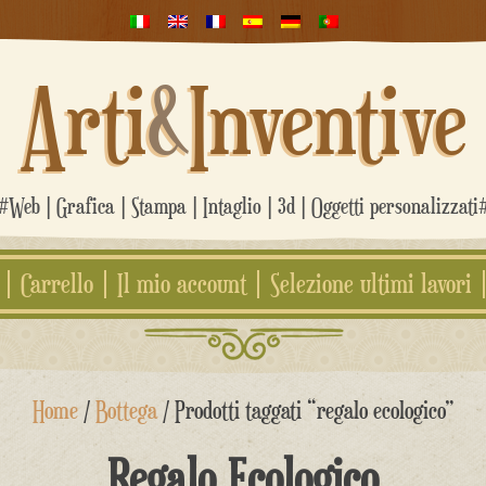
Arti
&
Inventive
#Web | Grafica | Stampa | Intaglio | 3d | Oggetti personalizzati
Carrello
Il mio account
Selezione ultimi lavori
Home
/
Bottega
/ Prodotti taggati “regalo ecologico”
Regalo Ecologico