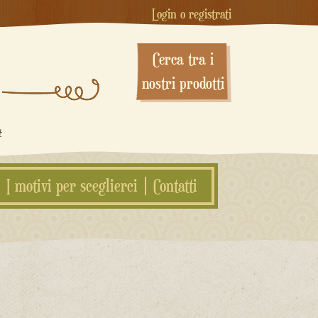
Login o registrati
Cerca tra i
nostri prodotti
#
I motivi per sceglierci
Contatti