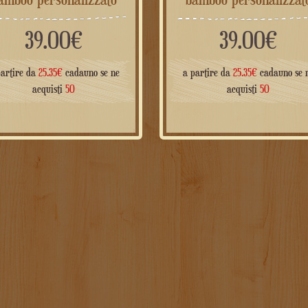
39.00
€
39.00
€
partire da
25.35
€
cadauno se ne
a partire da
25.35
€
cadauno se 
acquisti
50
acquisti
50