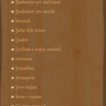
Bomboniere per matrimoni
Bomboniere per nascita
bracciali
Buche delle lettere
Candele
Carillons e scatole musicali
cerimonie
Fermalibro
Fermaporta
Ferro battuto
forme e sagome
Giostrine musicali