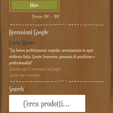
Prezzo
Prezzo
Filtro
Min
Max
Prezzo:
20€
—
30€
Recensioni Google
Lucia Mauro
"Un lavoro perfettamente eseguito, accontantata in ogni
richiesta fatta. Grazie Francesco, garanzia di gentilezza e
professionalità"
Guarda tutte le recensioni su Google
Lascia una recensione
Search
Cerca: