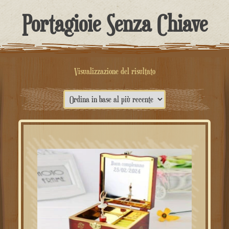
contenuto
Portagioie Senza Chiave
Visualizzazione del risultato