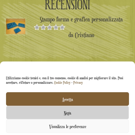
RECENSIONI
Stampo forma e grafica personalizzata
da Cristiano
Valutato
5
su 5
Utilizziamo cookie tecnici e, con il tuo consenso, cookie di analisi per migliorare il sito. Puoi
accettare, rifiutare o personalizzare.
Cookie Policy
-
Privacy
Accetta
Arti&Inventive ® 2005-2026 | P.iva 05070120877 |
Nega
Azienda iscritta all'albo artigiani CT-711169 | Rea CT-
Contattaci
Visualizza le preferenze
426037