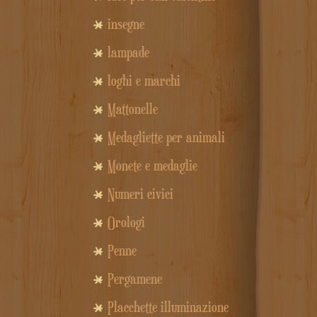
insegne
lampade
loghi e marchi
Mattonelle
Medagliette per animali
Monete e medaglie
Numeri civici
Orologi
Penne
Pergamene
Placchette illuminazione