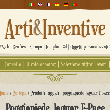
Arti
&
Inventive
#Web | Grafica | Stampa | Intaglio | 3d | Oggetti personalizzati
Carrello
Il mio account
Selezione ultimi lavori
Home
/
Bottega
/ Prodotti taggati “poggiapiede jaguar f-pace
Poggiapiede Jaguar F-Pace