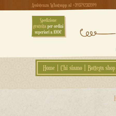
Assistenza Whatsapp al +393792313599
Spedizione
gratuita
per ordini
superiori a 100€
Home
Chi siamo
Bottega shop
Salta
al
contenuto