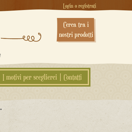
Login o registrati
Cerca tra i
nostri prodotti
#
I motivi per sceglierci
Contatti
”