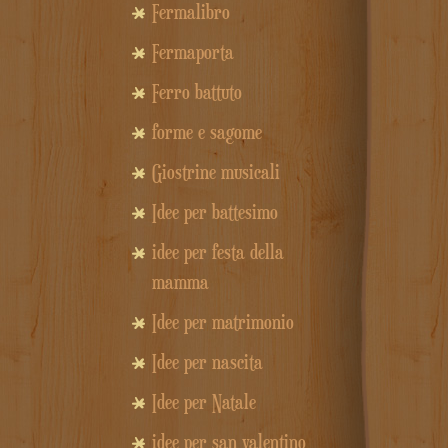
Fermalibro
Fermaporta
Ferro battuto
forme e sagome
Giostrine musicali
Idee per battesimo
idee per festa della
mamma
Idee per matrimonio
Idee per nascita
Idee per Natale
idee per san valentino