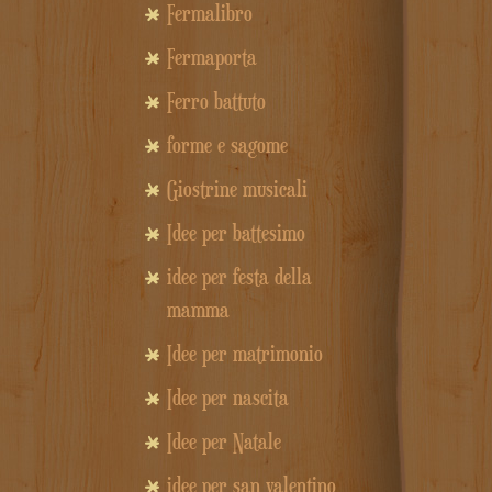
Fermalibro
Fermaporta
Ferro battuto
forme e sagome
Giostrine musicali
Idee per battesimo
idee per festa della
mamma
Idee per matrimonio
Idee per nascita
Idee per Natale
idee per san valentino