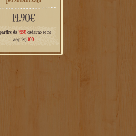
14.90
€
partire da
7.45
€
cadauno se ne
acquisti
100