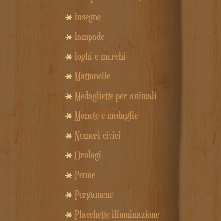
insegne
lampade
loghi e marchi
Mattonelle
Medagliette per animali
Monete e medaglie
Numeri civici
Orologi
Penne
Pergamene
Placchette illuminazione