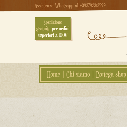
Assistenza Whatsapp al +393792313599
Spedizione
gratuita
per ordini
superiori a 100€
Home
Chi siamo
Bottega shop
Salta
al
contenuto