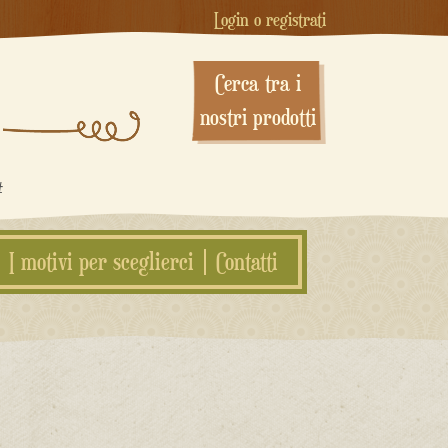
Login o registrati
Cerca tra i
nostri prodotti
#
I motivi per sceglierci
Contatti