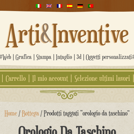
Arti
&
Inventive
#Web | Grafica | Stampa | Intaglio | 3d | Oggetti personalizzati
Carrello
Il mio account
Selezione ultimi lavori
Home
/
Bottega
/ Prodotti taggati “orologio da taschino”
Orologio Da Taschino