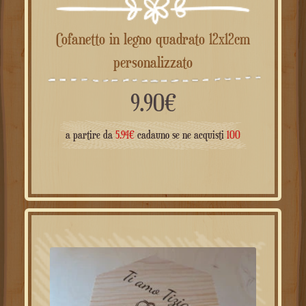
Cofanetto in legno quadrato 12x12cm
personalizzato
9.90
€
a partire da
5.94
€
cadauno se ne acquisti
100