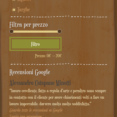
Targhe
Filtra per prezzo
Prezzo
Prezzo
Filtro
Min
Max
Prezzo:
0€
—
20€
Recensioni Google
Alessandro Catapano Minotti
"lavoro eccellente, fatto a regola d'arte e peraltro sono sempre
in contatto con il cliente per avere chiarimenti volti a fare un
lavoro impeccabile. davvero molto molto soddisfatto."
Guarda tutte le recensioni su Google
Lascia una recensione