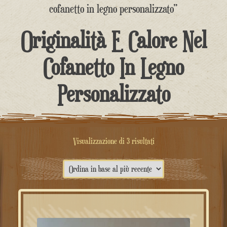
contenuto
cofanetto in legno personalizzato”
Originalità E Calore Nel
Cofanetto In Legno
Personalizzato
Ordina
Visualizzazione di 3 risultati
in
base
al
più
recente