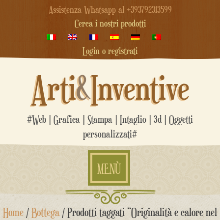
Assistenza Whatsapp al +393792313599
Cerca i nostri prodotti
Login o registrati
Arti
&
Inventive
#Web | Grafica | Stampa | Intaglio | 3d | Oggetti
personalizzati#
MENÙ
Salta
Home
/
Bottega
/ Prodotti taggati “Originalità e calore nel
al