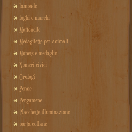
lampade
loghi e marchi
Mattonelle
Medagliette per animali
Monete e medaglie
Numeri civici
Orologi
Penne
Pergamene
Placchette illuminazione
porta collane