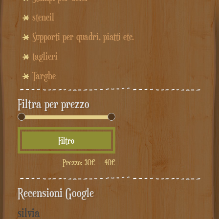
stencil
Supporti per quadri, piatti etc.
taglieri
Targhe
Filtra per prezzo
Prezzo
Prezzo
Filtro
Min
Max
Prezzo:
30€
—
40€
Recensioni Google
silvia