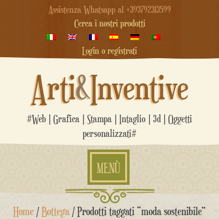
Assistenza Whatsapp al +393792313599
Cerca i nostri prodotti
Login o registrati
Arti
&
Inventive
#Web | Grafica | Stampa | Intaglio | 3d | Oggetti
personalizzati#
MENÙ
Salta
Home
/
Bottega
/ Prodotti taggati “moda sostenibile”
al