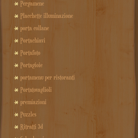
Pergamene
Placchette illuminazione
porta collane
Portachiavi
Portafoto
Portagioie
portamenu per ristoranti
Portatovaglioli
premiazioni
Puzzles
Ritratti 3d