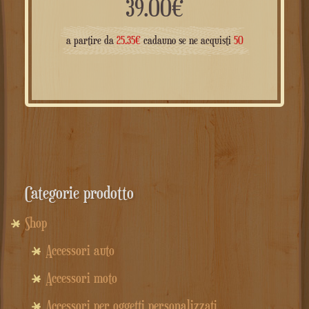
39.00
€
a partire da
25.35
€
cadauno se ne acquisti
50
Categorie prodotto
Shop
Accessori auto
Accessori moto
Accessori per oggetti personalizzati