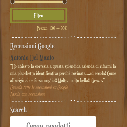
Prezzo
Prezzo
Filtro
Min
Max
Prezzo:
10€
—
20€
Recensioni Google
Antonio Del Manto
"Ho chiesto la cortesia a questa splendida azienda di rifarmi la
mia placchetta identificativa perchè rovinata....ed eccola! Come
all'originale e forse meglio!! Molto, molto bella!! Grazie."
Guarda tutte le recensioni su Google
Lascia una recensione
Search
Cerca: