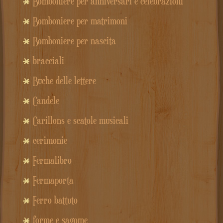
Bomboniere per anniversari e celebrazioni
Bomboniere per matrimoni
Bomboniere per nascita
bracciali
Buche delle lettere
Candele
Carillons e scatole musicali
cerimonie
Fermalibro
Fermaporta
Ferro battuto
forme e sagome