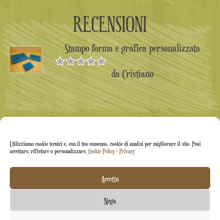
RECENSIONI
Stampo forma e grafica personalizzata
da Cristiano
Valutato
5
su 5
Utilizziamo cookie tecnici e, con il tuo consenso, cookie di analisi per migliorare il sito. Puoi
accettare, rifiutare o personalizzare.
Cookie Policy
-
Privacy
Accetta
Arti&Inventive ® 2005-2026 | P.iva 05070120877 |
Nega
Azienda iscritta all'albo artigiani CT-711169 | Rea CT-