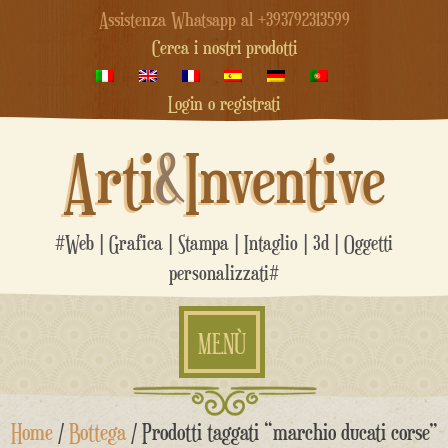
Assistenza Whatsapp al +393792313599
Cerca i nostri prodotti
Login o registrati
Arti
&
Inventive
#Web | Grafica | Stampa | Intaglio | 3d | Oggetti
personalizzati#
MENÙ
Salta
Home
/
Bottega
/ Prodotti taggati “marchio ducati corse”
al