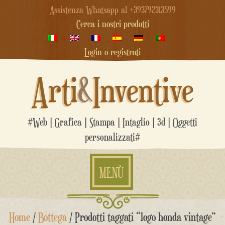
Assistenza Whatsapp al +393792313599
Cerca i nostri prodotti
Login o registrati
Arti
&
Inventive
#Web | Grafica | Stampa | Intaglio | 3d | Oggetti
personalizzati#
MENÙ
Salta
Home
/
Bottega
/ Prodotti taggati “logo honda vintage”
al