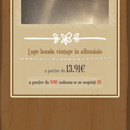
Logo honda vintage in alluminio
13.91
€
a partire da
a partire da
9.74
€
cadauno se ne acquisti
20