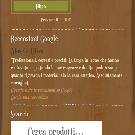
Prezzo
Prezzo
Filtro
Min
Max
Prezzo:
0€
—
10€
Recensioni Google
Aloscia Oliva
"Professionali, cortesi e precisi. La targa in legno che hanno
realizzato rispettando le mie esigenze è di alta qualità sia per
quanto riguarda i materiali sia la resa estetica. Assolutamente
consigliati."
Guarda tutte le recensioni su Google
Lascia una recensione
Search
Cerca: