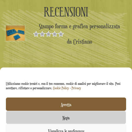
RECENSIONI
Stampo forma e grafica personalizzata
da Cristiano
Valutato
5
su 5
Utilizziamo cookie tecnici e, con il tuo consenso, cookie di analisi per migliorare il sito. Puoi
accettare, rifiutare o personalizzare.
Cookie Policy
-
Privacy
Accetta
Arti&Inventive ® 2005-2026 | P.iva 05070120877 |
Nega
Azienda iscritta all'albo artigiani CT-711169 | Rea CT-
Contattaci
Visualizza le preferenze