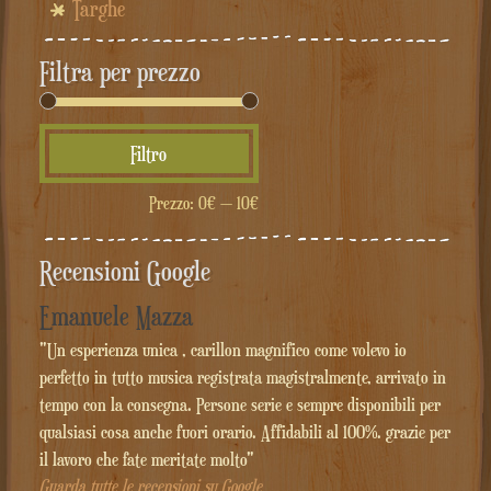
Targhe
Filtra per prezzo
Prezzo
Prezzo
Filtro
Min
Max
Prezzo:
0€
—
10€
Recensioni Google
Emanuele Mazza
"Un esperienza unica , carillon magnifico come volevo io
perfetto in tutto musica registrata magistralmente, arrivato in
tempo con la consegna. Persone serie e sempre disponibili per
qualsiasi cosa anche fuori orario. Affidabili al 100%. grazie per
il lavoro che fate meritate molto"
Guarda tutte le recensioni su Google