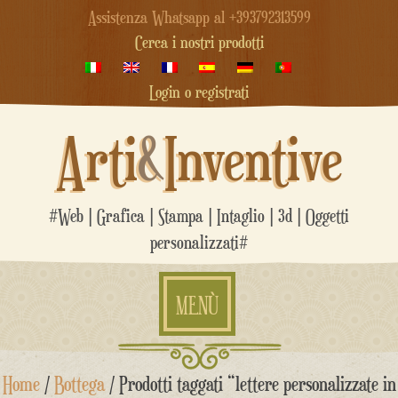
Assistenza Whatsapp al +393792313599
Cerca i nostri prodotti
Login o registrati
Arti
&
Inventive
#Web | Grafica | Stampa | Intaglio | 3d | Oggetti
personalizzati#
MENÙ
Salta
Home
/
Bottega
/ Prodotti taggati “lettere personalizzate in
al