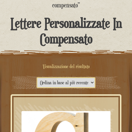
contenuto
compensato”
Lettere Personalizzate In
Compensato
Visualizzazione del risultato