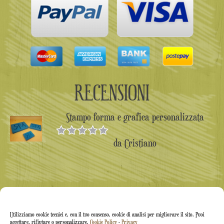
RECENSIONI
Stampo forma e grafica personalizzata
da Cristiano
Valutato
5
su 5
Utilizziamo cookie tecnici e, con il tuo consenso, cookie di analisi per migliorare il sito. Puoi
accettare, rifiutare o personalizzare.
Cookie Policy
-
Privacy