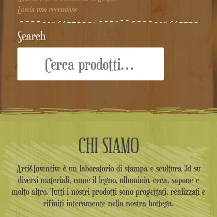
Lascia una recensione
Search
Cerca:
CHI SIAMO
Arti&Inventive è un laboratorio di stampa e scultura 3d su
diversi materiali, come il legno, alluminio, cera, sapone e
molto altro. Tutti i nostri prodotti sono progettati, realizzati e
rifiniti interamente nella nostra bottega.