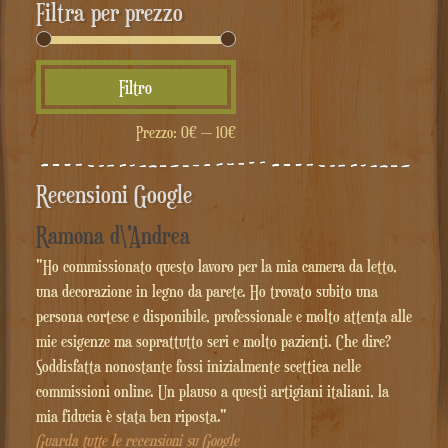
Filtra per prezzo
Prezzo
Prezzo
Filtro
Min
Max
Prezzo:
0€
—
10€
Recensioni Google
Ramona d\'Andrea
"Ho commissionato questo lavoro per la mia camera da letto,
una decorazione in legno da parete. Ho trovato subito una
persona cortese e disponibile, professionale e molto attenta alle
mie esigenze ma soprattutto seri e molto pazienti. Che dire?
Soddisfatta nonostante fossi inizialmente scettica nelle
commissioni online. Un plauso a questi artigiani italiani, la
mia fiducia è stata ben riposta."
Guarda tutte le recensioni su Google