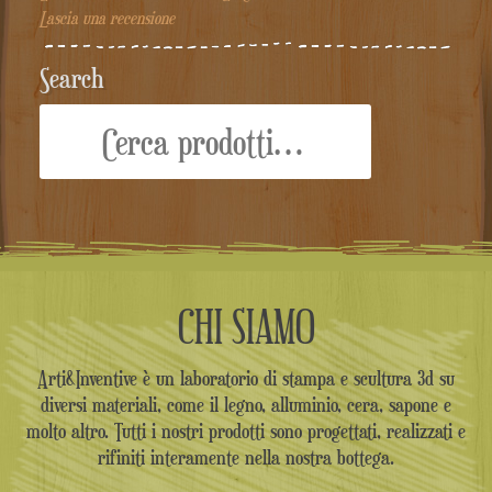
Lascia una recensione
Search
Cerca:
CHI SIAMO
Arti&Inventive è un laboratorio di stampa e scultura 3d su
diversi materiali, come il legno, alluminio, cera, sapone e
molto altro. Tutti i nostri prodotti sono progettati, realizzati e
rifiniti interamente nella nostra bottega.