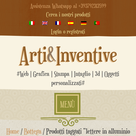
Assistenza Whatsapp al +393792313599
Cerca i nostri prodotti
Login o registrati
Arti
&
Inventive
#Web | Grafica | Stampa | Intaglio | 3d | Oggetti
personalizzati#
MENÙ
Salta
Home
/
Bottega
/ Prodotti taggati “lettere in alluminio
al