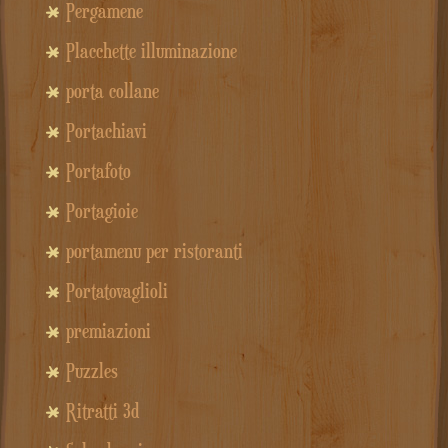
Pergamene
Placchette illuminazione
porta collane
Portachiavi
Portafoto
Portagioie
portamenu per ristoranti
Portatovaglioli
premiazioni
Puzzles
Ritratti 3d