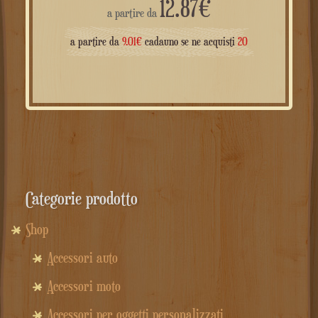
12.87
€
a partire da
a partire da
9.01
€
cadauno se ne acquisti
20
Categorie prodotto
Shop
Accessori auto
Accessori moto
Accessori per oggetti personalizzati