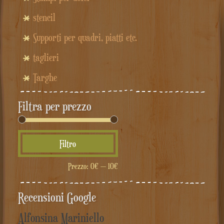
stencil
Supporti per quadri, piatti etc.
taglieri
Targhe
Filtra per prezzo
Prezzo
Prezzo
Filtro
Min
Max
Prezzo:
0€
—
10€
Recensioni Google
Alfonsina Mariniello