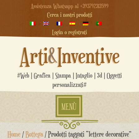
Assistenza Whatsapp al +393792313599
Cerca i nostri prodotti
Login o registrati
Arti
&
Inventive
#Web | Grafica | Stampa | Intaglio | 3d | Oggetti
personalizzati#
MENÙ
Salta
Home
/
Bottega
/ Prodotti taggati “lettere decorative”
al