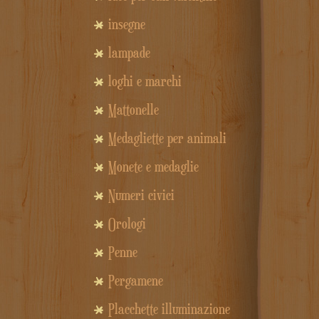
insegne
lampade
loghi e marchi
Mattonelle
Medagliette per animali
Monete e medaglie
Numeri civici
Orologi
Penne
Pergamene
Placchette illuminazione