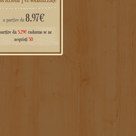
8.97
€
a partire da
partire da
5.29
€
cadauno se ne
acquisti
50