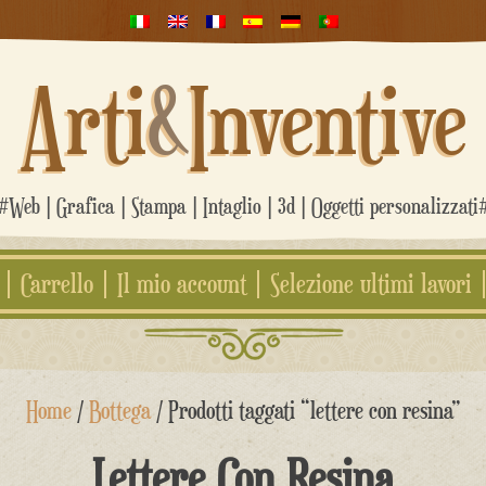
Arti
&
Inventive
#Web | Grafica | Stampa | Intaglio | 3d | Oggetti personalizzati
Carrello
Il mio account
Selezione ultimi lavori
Home
/
Bottega
/ Prodotti taggati “lettere con resina”
Lettere Con Resina