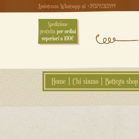
Assistenza Whatsapp al +393792313599
Spedizione
gratuita
per ordini
superiori a 100€
Home
Chi siamo
Bottega shop
Salta
al
contenuto