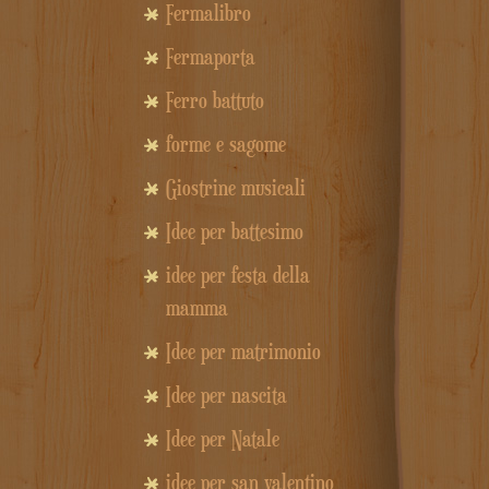
Fermalibro
Fermaporta
Ferro battuto
forme e sagome
Giostrine musicali
Idee per battesimo
idee per festa della
mamma
Idee per matrimonio
Idee per nascita
Idee per Natale
idee per san valentino