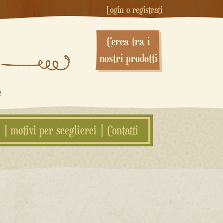
Login o registrati
Cerca tra i
nostri prodotti
#
I motivi per sceglierci
Contatti