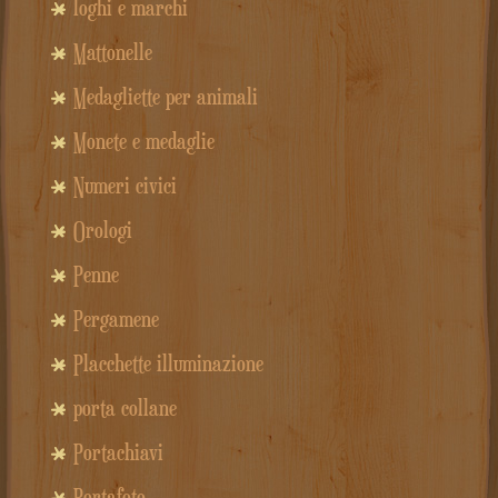
loghi e marchi
Mattonelle
Medagliette per animali
Monete e medaglie
Numeri civici
Orologi
Penne
Pergamene
Placchette illuminazione
porta collane
Portachiavi
Portafoto