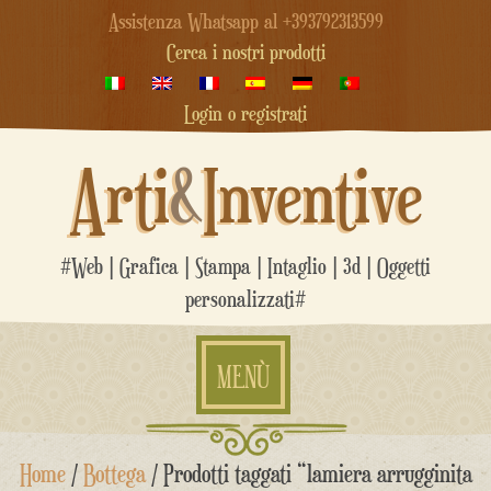
Assistenza Whatsapp al +393792313599
Cerca i nostri prodotti
Login o registrati
Arti
&
Inventive
#Web | Grafica | Stampa | Intaglio | 3d | Oggetti
personalizzati#
MENÙ
Salta
Home
/
Bottega
/ Prodotti taggati “lamiera arrugginita
al