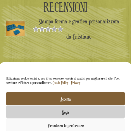
RECENSIONI
Stampo forma e grafica personalizzata
da Cristiano
Valutato
5
su 5
Utilizziamo cookie tecnici e, con il tuo consenso, cookie di analisi per migliorare il sito. Puoi
accettare, rifiutare o personalizzare.
Cookie Policy
-
Privacy
Accetta
Arti&Inventive ® 2005-2026 | P.iva 05070120877 |
Nega
Azienda iscritta all'albo artigiani CT-711169 | Rea CT-
Contattaci
Visualizza le preferenze
426037