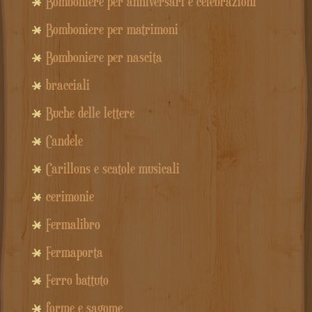
Bomboniere per anniversari e celebrazioni
Bomboniere per matrimoni
Bomboniere per nascita
bracciali
Buche delle lettere
Candele
Carillons e scatole musicali
cerimonie
Fermalibro
Fermaporta
Ferro battuto
forme e sagome