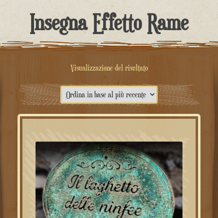
contenuto
Insegna Effetto Rame
Visualizzazione del risultato