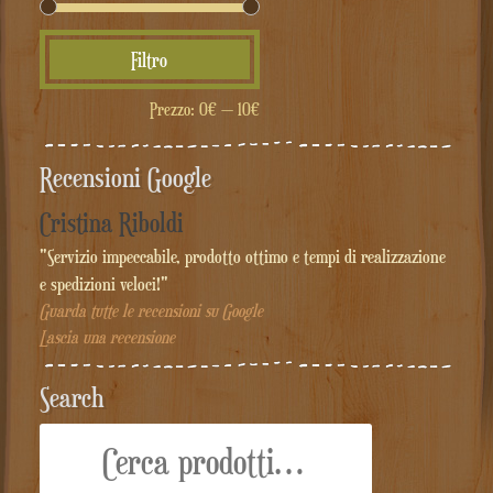
Prezzo
Prezzo
Filtro
Min
Max
Prezzo:
0€
—
10€
Recensioni Google
Cristina Riboldi
"Servizio impeccabile, prodotto ottimo e tempi di realizzazione
e spedizioni veloci!"
Guarda tutte le recensioni su Google
Lascia una recensione
Search
Cerca: