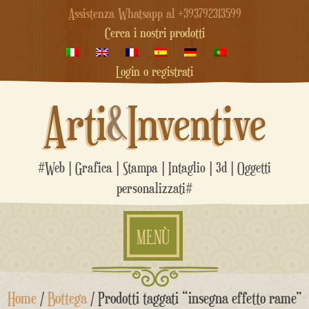
Assistenza Whatsapp al +393792313599
Cerca i nostri prodotti
Login o registrati
Arti
&
Inventive
#Web | Grafica | Stampa | Intaglio | 3d | Oggetti
personalizzati#
MENÙ
Salta
Home
/
Bottega
/ Prodotti taggati “insegna effetto rame”
al