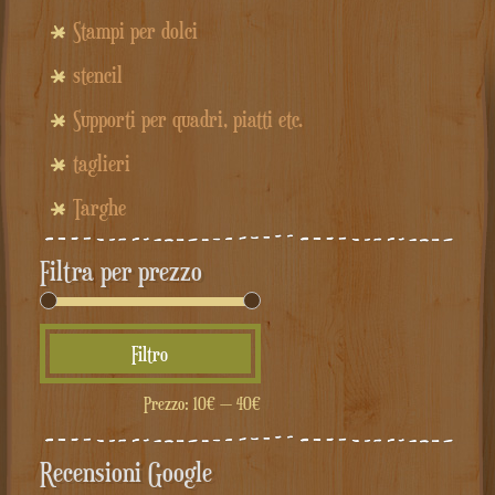
Stampi per dolci
stencil
Supporti per quadri, piatti etc.
taglieri
Targhe
Filtra per prezzo
Prezzo
Prezzo
Filtro
Min
Max
Prezzo:
10€
—
40€
Recensioni Google