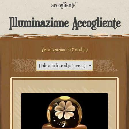
contenuto
accogliente”
Illuminazione Accogliente
Ordina
Visualizzazione di 2 risultati
in
base
al
più
recente