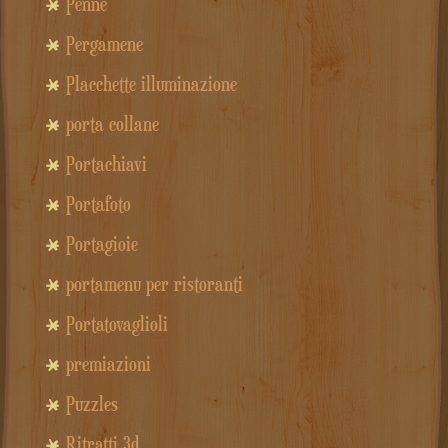
Penne
Pergamene
Placchette illuminazione
porta collane
Portachiavi
Portafoto
Portagioie
portamenu per ristoranti
Portatovaglioli
premiazioni
Puzzles
Ritratti 3d