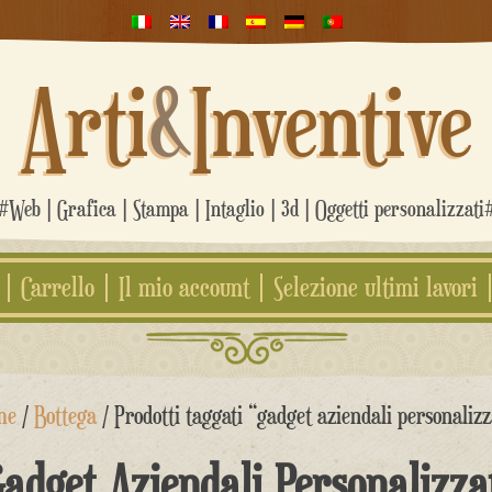
Arti
&
Inventive
#Web | Grafica | Stampa | Intaglio | 3d | Oggetti personalizzati
Carrello
Il mio account
Selezione ultimi lavori
me
/
Bottega
/ Prodotti taggati “gadget aziendali personalizz
adget Aziendali Personalizza