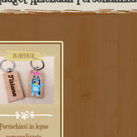
IN OFFERTA!
rtachiavi in legno
personalizzato