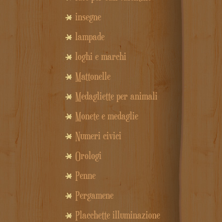
insegne
lampade
loghi e marchi
Mattonelle
Medagliette per animali
Monete e medaglie
Numeri civici
Orologi
Penne
Pergamene
Placchette illuminazione