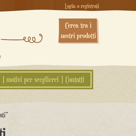
Login o registrati
Cerca tra i
nostri prodotti
#
I motivi per sceglierci
Contatti
ati”
ti