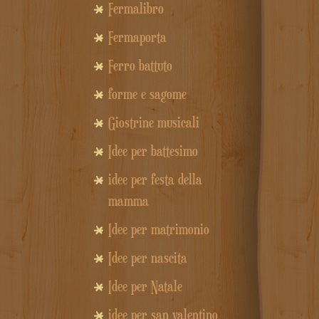
Fermalibro
Fermaporta
Ferro battuto
forme e sagome
Giostrine musicali
Idee per battesimo
idee per festa della
mamma
Idee per matrimonio
Idee per nascita
Idee per Natale
idee per san valentino