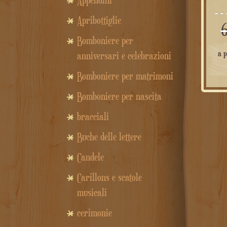
Appendini
Apribottiglie
Bomboniere per
a p
anniversari e celebrazioni
Bomboniere per matrimoni
Bomboniere per nascita
bracciali
Buche delle lettere
Candele
Carillons e scatole
musicali
cerimonie