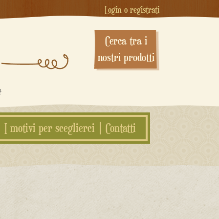
Login o registrati
Cerca tra i
nostri prodotti
#
I motivi per sceglierci
Contatti