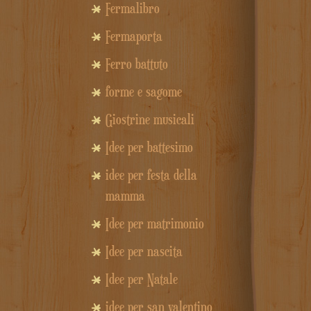
Fermalibro
Fermaporta
Ferro battuto
forme e sagome
Giostrine musicali
Idee per battesimo
idee per festa della
mamma
Idee per matrimonio
Idee per nascita
Idee per Natale
idee per san valentino