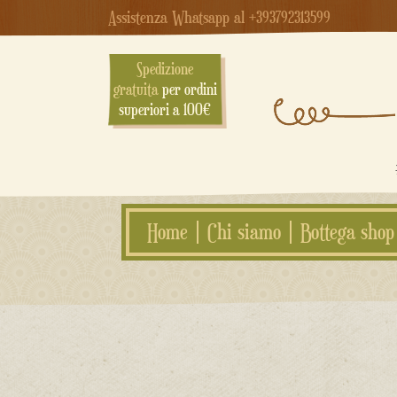
Assistenza Whatsapp al +393792313599
Spedizione
gratuita
per ordini
superiori a 100€
Home
Chi siamo
Bottega shop
Salta
al
contenuto