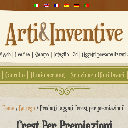
Arti
&
Inventive
#Web | Grafica | Stampa | Intaglio | 3d | Oggetti personalizzati
Carrello
Il mio account
Selezione ultimi lavori
Home
/
Bottega
/ Prodotti taggati “crest per premiazioni”
Crest Per Premiazioni