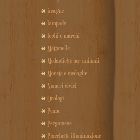
insegne
lampade
loghi e marchi
Mattonelle
Medagliette per animali
Monete e medaglie
Numeri civici
Orologi
Penne
Pergamene
Placchette illuminazione