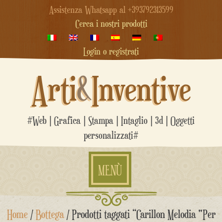
Assistenza Whatsapp al +393792313599
Cerca i nostri prodotti
Login o registrati
Arti
&
Inventive
#Web | Grafica | Stampa | Intaglio | 3d | Oggetti
personalizzati#
MENÙ
Salta
Home
/
Bottega
/ Prodotti taggati “Carillon Melodia "Per
al