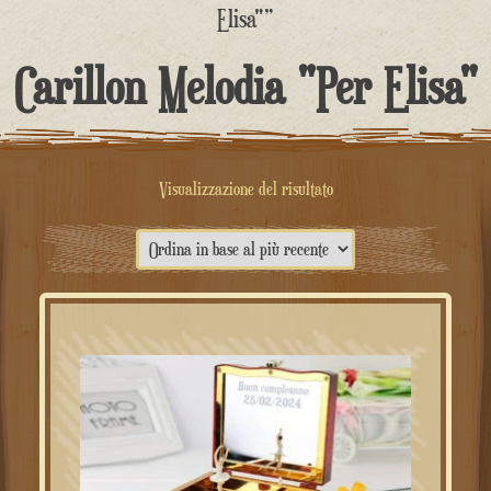
contenuto
Elisa"”
Carillon Melodia "Per Elisa"
Visualizzazione del risultato