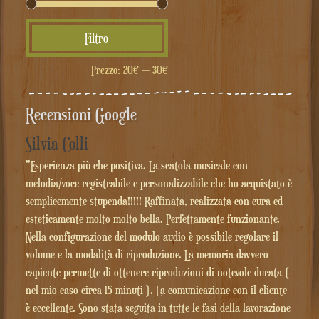
Prezzo
Prezzo
Filtro
Min
Max
Prezzo:
20€
—
30€
Recensioni Google
Silvia Colli
"Esperienza più che positiva. La scatola musicale con
melodia/voce registrabile e personalizzabile che ho acquistato è
semplicemente stupenda!!!!! Raffinata, realizzata con cura ed
esteticamente molto molto bella. Perfettamente funzionante.
Nella configurazione del modulo audio è possibile regolare il
volume e la modalità di riproduzione. La memoria davvero
capiente permette di ottenere riproduzioni di notevole durata (
nel mio caso circa 15 minuti ). La comunicazione con il cliente
è eccellente. Sono stata seguita in tutte le fasi della lavorazione