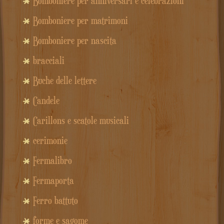
Bomboniere per anniversari e celebrazioni
Bomboniere per matrimoni
Bomboniere per nascita
bracciali
Buche delle lettere
Candele
Carillons e scatole musicali
cerimonie
Fermalibro
Fermaporta
Ferro battuto
forme e sagome