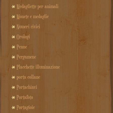
Medagliette per animali
Monete e medaglie
Numeri civici
Orologi
Penne
Pergamene
Placchette illuminazione
porta collane
Portachiavi
Portafoto
Portagioie