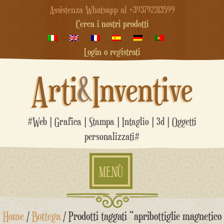
Assistenza Whatsapp al +393792313599
Cerca i nostri prodotti
Login o registrati
Arti
&
Inventive
#Web | Grafica | Stampa | Intaglio | 3d | Oggetti
personalizzati#
MENÙ
Salta
Home
/
Bottega
/ Prodotti taggati “apribottiglie magnetico
al