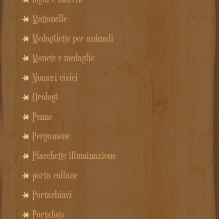
Mattonelle
Medagliette per animali
Monete e medaglie
Numeri civici
Orologi
Penne
Pergamene
Placchette illuminazione
porta collane
Portachiavi
Portafoto