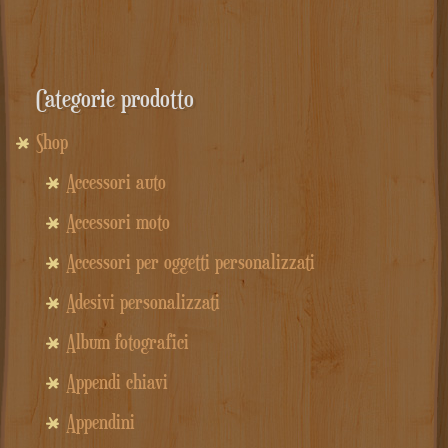
era:
è:
11.90€.
7.90€.
Categorie prodotto
Shop
Accessori auto
Accessori moto
Accessori per oggetti personalizzati
Adesivi personalizzati
Album fotografici
Appendi chiavi
Appendini