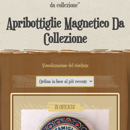
contenuto
da collezione”
Apribottiglie Magnetico Da
Collezione
Visualizzazione del risultato
IN OFFERTA!