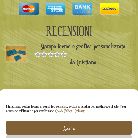
RECENSIONI
Stampo forma e grafica personalizzata
da Cristiano
Valutato
5
su 5
Utilizziamo cookie tecnici e, con il tuo consenso, cookie di analisi per migliorare il sito. Puoi
accettare, rifiutare o personalizzare.
Cookie Policy
-
Privacy
Accetta
Arti&Inventive ® 2005-2026 | P.iva 05070120877 |