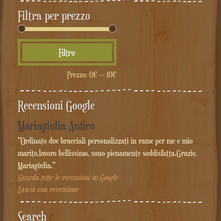
Filtra per prezzo
Prezzo
Prezzo
Filtro
Min
Max
Prezzo:
0€
—
10€
Recensioni Google
Mariagiulia Antico
"Ordinato due bracciali personalizzati in rame per me e mio
marito,lavoro bellissimo, sono pienamente soddisfatta.Grazie.
Mariagiulia."
Guarda tutte le recensioni su Google
Lascia una recensione
Search