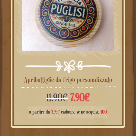
Apribottiglie da frigo personalizzato
Il
Il
11.90
€
7.90
€
prezzo
prezzo
a partire da
3.95
€
cadauno se ne acquisti
100
originale
attuale