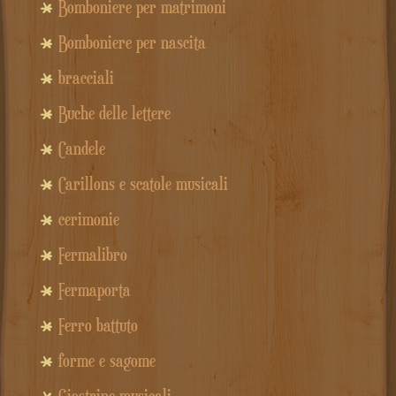
Bomboniere per matrimoni
Bomboniere per nascita
bracciali
Buche delle lettere
Candele
Carillons e scatole musicali
cerimonie
Fermalibro
Fermaporta
Ferro battuto
forme e sagome
Giostrine musicali