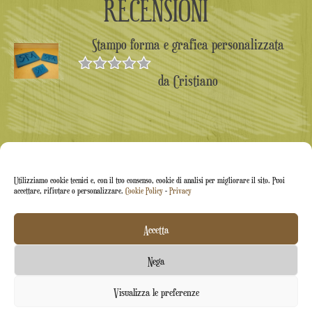
RECENSIONI
Stampo forma e grafica personalizzata
da Cristiano
Valutato
5
su 5
Utilizziamo cookie tecnici e, con il tuo consenso, cookie di analisi per migliorare il sito. Puoi
accettare, rifiutare o personalizzare.
Cookie Policy
-
Privacy
Accetta
Arti&Inventive ® 2005-2026 | P.iva 05070120877 |
Nega
Azienda iscritta all'albo artigiani CT-711169 | Rea CT-
Contattaci
Visualizza le preferenze
426037