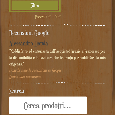
Prezzo
Prezzo
Filtro
Min
Max
Prezzo:
0€
—
10€
Recensioni Google
Alessandro Dauda
"Soddisfatto ed entusiasta dell’acquisto! Grazie a Francesco per
la disponibilità e la pazienza che ha avuto per soddisfare la mia
esigenza."
Guarda tutte le recensioni su Google
Lascia una recensione
Search
Cerca: