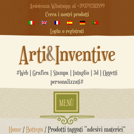
Assistenza Whatsapp al +393792313599
Cerca i nostri prodotti
Login o registrati
Arti
&
Inventive
#Web | Grafica | Stampa | Intaglio | 3d | Oggetti
personalizzati#
MENÙ
Salta
Home
/
Bottega
/ Prodotti taggati “adesivi materici”
al