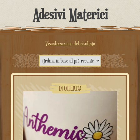
contenuto
Adesivi Materici
Visualizzazione del risultato
IN OFFERTA!