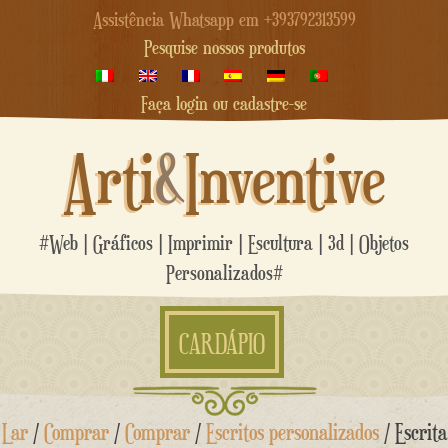
Assistência Whatsapp em +393792313599
Pesquise nossos produtos
Faça login ou cadastre-se
Arti
&
Inventive
#Web | Gráficos | Imprimir | Escultura | 3d | Objetos
Personalizados#
CARDÁPIO
Ir
Lar
/
Comprar
/
Comprar
/
Escritos personalizados
/ Escrita
para