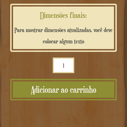
Dimensões finais:
Para mostrar dimensões atualizadas, você deve
colocar algum texto
Quantidade
Scritta
in
Adicionar ao carrinho
rame
personalizzata