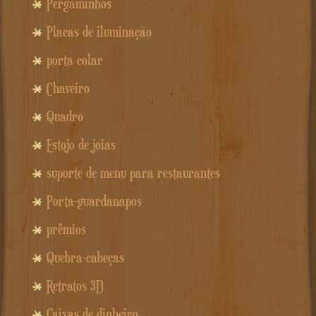
Pergaminhos
Placas de iluminação
porta colar
Chaveiro
Quadro
Estojo de joias
suporte de menu para restaurantes
Porta-guardanapos
prêmios
Quebra-cabeças
Retratos 3D
Caixas de dinheiro