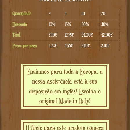
Quantidade
2
5
10
20
Desconto
10%
15%
20%
30%
Total
5.40€
12.75€
24.00€
42.00€
Preço por peça
2.70€
2.55€
2.40€
2.10€
Enviamos para toda a Europa, a
nossa assistência está à sua
disposição em inglês! Escolha o
original Made in Italy!
O frete para este produto começa