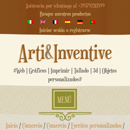
Asistencia por whatsapp al +393792313599
Busque nuestros productos
Iniciar sesión o registrarse
Arti
&
Inventive
#Web | Gráficos | Imprimir | Tallado | 3d | Objetos
personalizados#
MENÚ
saltar
Inicio
/
Comercio
/
Comercio
/
Escritos personalizados
/
al