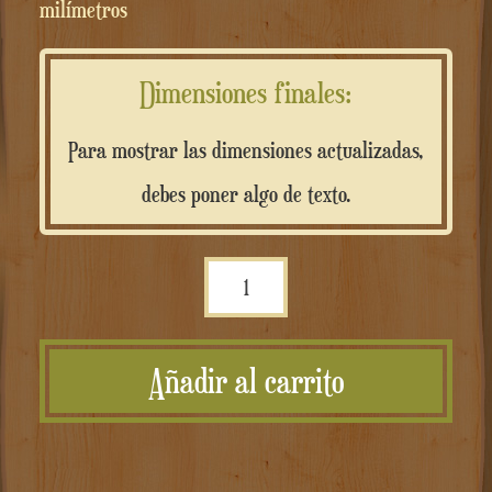
milímetros
Dimensiones finales:
Para mostrar las dimensiones actualizadas,
debes poner algo de texto.
Scritta
in
rame
Añadir al carrito
personalizzata
cantidad