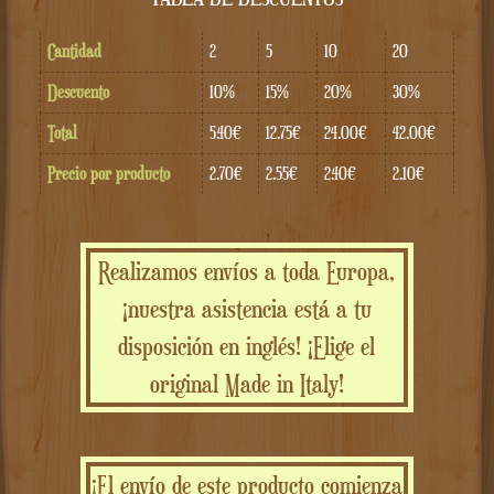
Cantidad
2
5
10
20
Descuento
10%
15%
20%
30%
Total
5.40€
12.75€
24.00€
42.00€
Precio por producto
2.70€
2.55€
2.40€
2.10€
Realizamos envíos a toda Europa,
¡nuestra asistencia está a tu
disposición en inglés! ¡Elige el
original Made in Italy!
¡El envío de este producto comienza