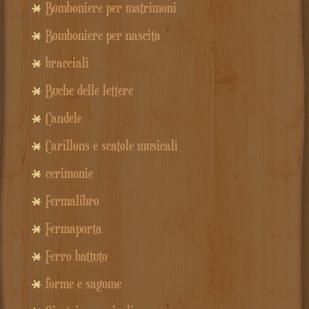
Bomboniere per matrimoni
Bomboniere per nascita
bracciali
Buche delle lettere
Candele
Carillons e scatole musicali
cerimonie
Fermalibro
Fermaporta
Ferro battuto
forme e sagome