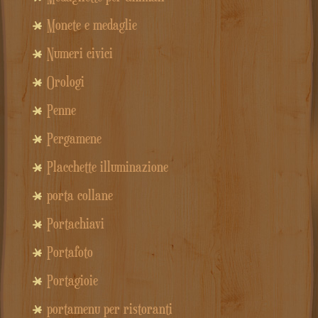
Monete e medaglie
Numeri civici
Orologi
Penne
Pergamene
Placchette illuminazione
porta collane
Portachiavi
Portafoto
Portagioie
portamenu per ristoranti