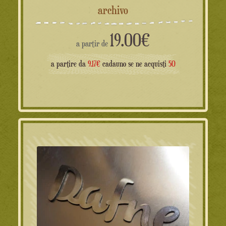
archivo
19.00
€
a partir de
a partire da
9.17€
cadauno se ne acquisti
50