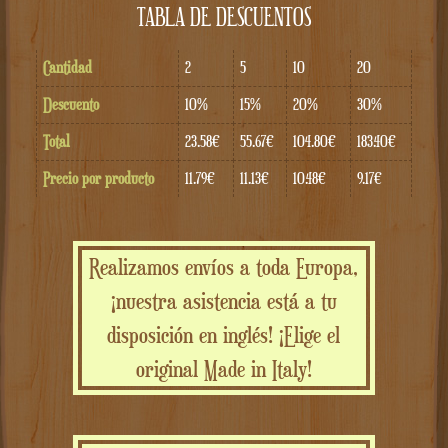
TABLA DE DESCUENTOS
Cantidad
2
5
10
20
Descuento
10%
15%
20%
30%
Total
23.58€
55.67€
104.80€
183.40€
Precio por producto
11.79€
11.13€
10.48€
9.17€
Realizamos envíos a toda Europa,
¡nuestra asistencia está a tu
disposición en inglés! ¡Elige el
original Made in Italy!