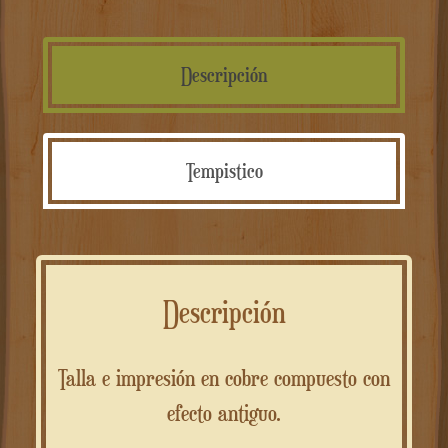
–
intaglio
e
Descripción
stampa
cantidad
Tempistico
Descripción
Talla e impresión en cobre compuesto con
efecto antiguo.