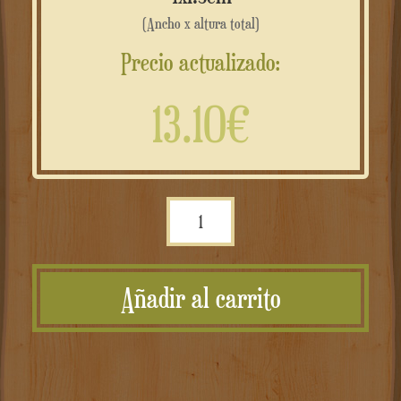
(Ancho x altura total)
Precio actualizado:
13.10€
Targa
personalizzata
in
Añadir al carrito
rame
composito
effetto
anticato