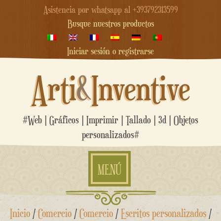
Asistencia por whatsapp al +393792313599
Busque nuestros productos
Iniciar sesión o registrarse
Arti
&
Inventive
#Web | Gráficos | Imprimir | Tallado | 3d | Objetos
personalizados#
MENÚ
saltar
Inicio
/
Comercio
/
Comercio
/
Escritos personalizados
/
al