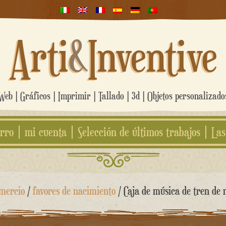
Arti
&
Inventive
eb | Gráficos | Imprimir | Tallado | 3d | Objetos personalizad
rro
mi cuenta
Selección de últimos trabajos
Las
mercio
/
favores de nacimiento
/ Caja de música de tren de