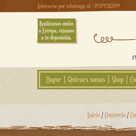
Asistencia por whatsapp al +393792313599
Realizamos envíos
a Europa, estamos
a tu disposición.
#W
Hogar
Quienes somos
Shop
Ca
saltar
Inicio
/
Comercio
/
Co
al
contenido