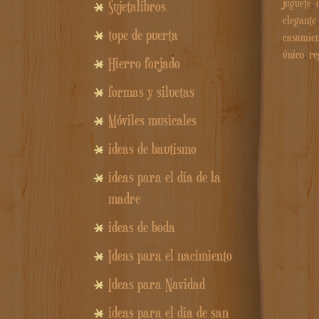
juguete
,
Sujetalibros
elegante
tope de puerta
casamien
único
,
re
Hierro forjado
formas y siluetas
Móviles musicales
ideas de bautismo
ideas para el dia de la
madre
ideas de boda
Ideas para el nacimiento
Ideas para Navidad
ideas para el dia de san