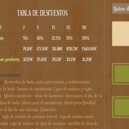
Notas
TABLA DE DESCUENTOS
d
2
5
15
25
50
to
5%
10%
12.5%
15%
20%
74.10€
175.50€
511.88€
828.75€
1560.00€
por producto
37.05€
35.10€
34.13€
33.15€
31.20€
-tren-musical
as:
Recuerdos de boda para aniversarios y celebraciones.
,
de la boda
,
favores de nacimiento
,
Cajas de música y cajas
s.
,
Móviles musicales
,
ideas de bautismo
,
ideas para el dia de la
deas de boda
,
Ideas para el nacimiento
,
Ideas para Navidad
,
a el dia de san valentin
,
Comercio
s:
caja de música de palanca lateral
,
caja de música noria
izada
,
caja de música de tren de madera
,
carillón de tren de