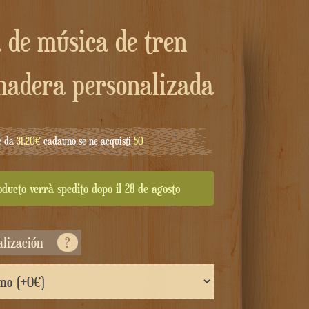
madera personalizada
e da
31.20€
cadauno se ne acquisti
50
oducto verrà spedito dopo il 28 de agosto
alización
?