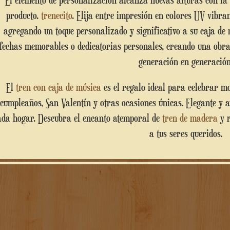
El elemento de personalización alcanza nuevas alturas con la posibilidad de hacer único un lado del
producto.
trenecito
. Elija entre impresión en colores UV vibran
agregando un toque personalizado y significativo a su caja de
fechas memorables o dedicatorias personales, creando una obra
generación en generación
El
tren con caja de música
es el regalo ideal para celebrar m
cumpleaños, San Valentín y otras ocasiones únicas. Elegante y 
ada hogar. Descubra el encanto atemporal de
tren de madera
y r
a tus seres queridos.