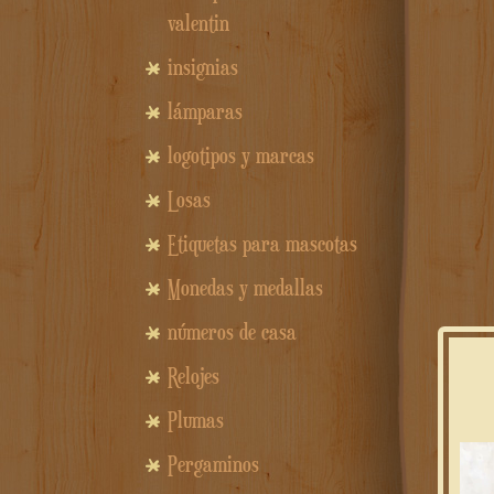
valentin
insignias
lámparas
logotipos y marcas
Losas
Etiquetas para mascotas
Monedas y medallas
números de casa
Relojes
Plumas
Pergaminos