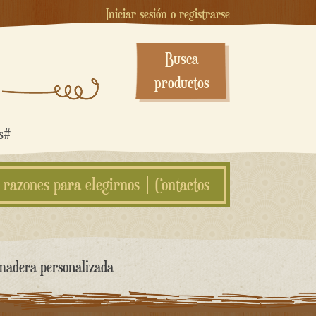
Iniciar sesión o registrarse
Busca
productos
os#
 razones para elegirnos
Contactos
 madera personalizada