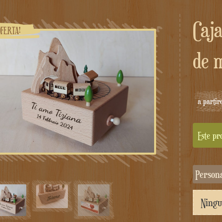
Caja de música de tren
OFERTA!
de 
a partir
Este pr
Person