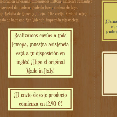
decoración artesanal
,
dimensiones 11x18cm
,
ambiente romántico
,
carrusel de madera
,
grabado láser
,
madera de haya
,
to
,
Melodía de Romeo y Julieta.
,
feliz vuelta
,
Navidad
,
objeto
galo de bautismo
,
San Valentín
,
impresión ultravioleta
Alterna
en 
product
Realizamos envíos a toda
Europa, ¡nuestra asistencia
está a tu disposición en
inglés! ¡Elige el original
Made in Italy!
¡El envío de este producto
comienza en 12,90 €!