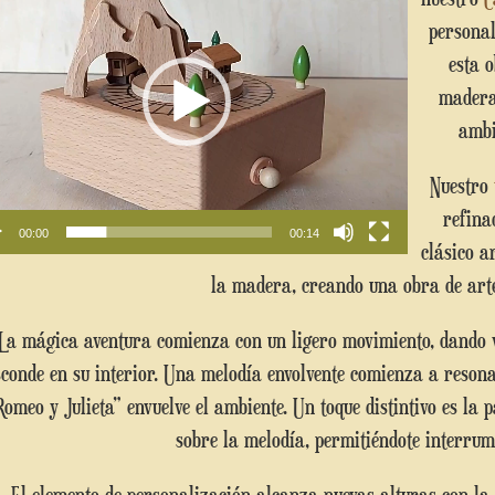
vídeo
personal
esta 
madera
ambi
Nuestro
refina
00:00
00:14
clásico a
la madera, creando una obra de art
 un ligero movimiento, dando vida a la delicada caja de música que se
sconde en su interior. Una melodía envolvente comienza a resonar
Romeo y Julieta” envuelve el ambiente. Un toque distintivo es la p
sobre la melodía, permitiéndote interrum