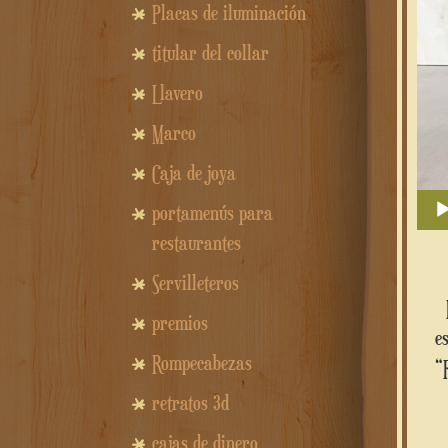
Placas de iluminación
titular del collar
Llavero
Marco
Caja de joya
portamenús para
restaurantes
Servilleteros
La mágica aventura comienza con
premios
e
Rompecabezas
“
retratos 3d
cajas de dinero