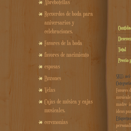
Abrebotellas
Recuerdos de boda para
aniversarios y
Cantida
celebraciones.
Descuen
Favores de la boda
Total
favores de nacimiento
Precio 
esposas
SKU:
aei
Buzones
Categorí
Velas
Favores 
musicale
Cajas de música y cajas
madre
,
i
musicales.
ideas par
Etiqueta
ceremonias
personal