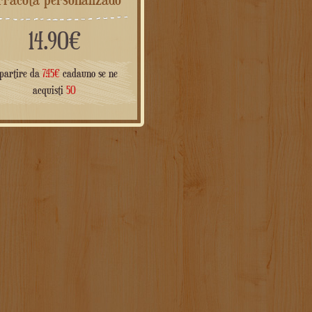
14.90
€
partire da
7.45
€
cadauno se ne
acquisti
50