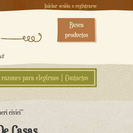
Iniciar sesión o registrarse
Busca
productos
os#
 razones para elegirnos
Contactos
eri civici”
De Casas.