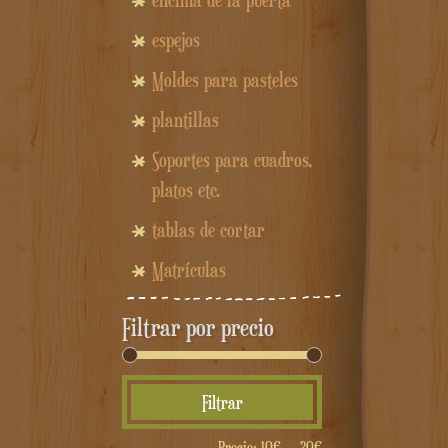
encima de la puerta
espejos
Moldes para pasteles
plantillas
Soportes para cuadros,
platos etc.
tablas de cortar
Matrículas
Filtrar por precio
Precio
Precio
Filtrar
mínimo
máximo
Precio:
10€
—
20€