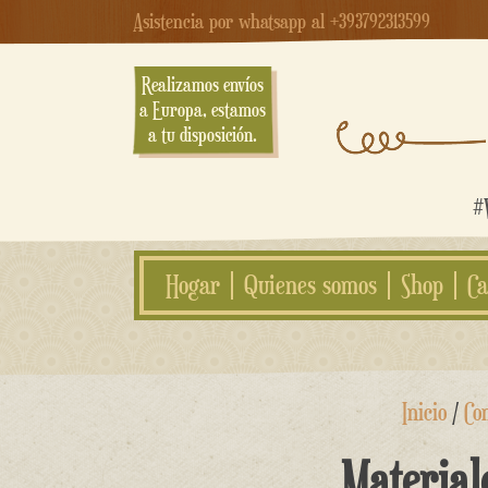
Asistencia por whatsapp al +393792313599
Realizamos envíos
a Europa, estamos
a tu disposición.
#W
Hogar
Quienes somos
Shop
Ca
saltar
Inicio
/
Co
al
contenido
Material