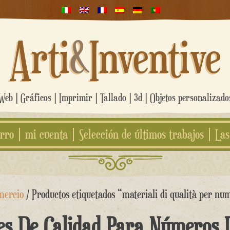
Arti
&
Inventive
eb | Gráficos | Imprimir | Tallado | 3d | Objetos personalizad
rro
mi cuenta
Selección de últimos trabajos
Las
mercio
/ Productos etiquetados “materiali di qualità per num
es De Calidad Para Números 