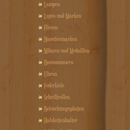
Lampen
Logos und Marken
Fliesen
Haustiermarken
Münzen und Medaillen
Hausnummern
Uhren
Federkiele
Schriftrollen
Beleuchtungsplatten
Halskettenhalter