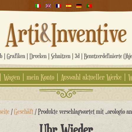
Arti
&
Inventive
 | Grafiken | Drucken | Schnitzen | 3d | Benutzerdefinierte Obj
Wagen
mein Konto
Auswahl aktueller Werke
W
seite
/
Geschäft
/ Produkte verschlagwortet mit „orologio a
Uhr Wieder