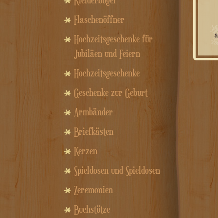
Kleiderbügel
Flaschenöffner
Hochzeitsgeschenke für
Jubiläen und Feiern
Hochzeitsgeschenke
Geschenke zur Geburt
Armbänder
Briefkästen
Kerzen
Spieldosen und Spieldosen
Zeremonien
Buchstütze