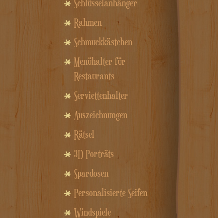
Schlüsselanhänger
Rahmen
Schmuckkästchen
Menühalter für
Restaurants
Serviettenhalter
Auszeichnungen
Rätsel
3D-Porträts
Spardosen
Personalisierte Seifen
Windspiele