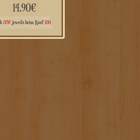
14.90
€
ab
7.45
€
jeweils beim Kauf
100