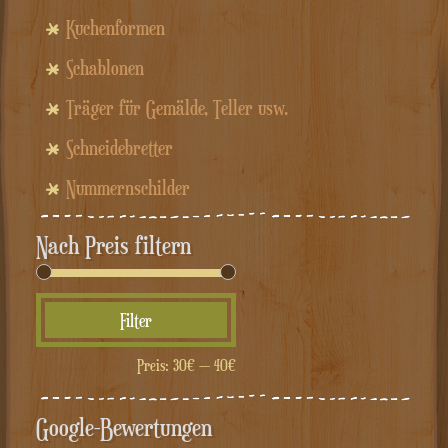
Kuchenformen
Schablonen
Träger für Gemälde, Teller usw.
Schneidebretter
Nummernschilder
Nach Preis filtern
Min.
Max.
Filter
Preis
Preis
Preis:
30€
—
40€
Google-Bewertungen