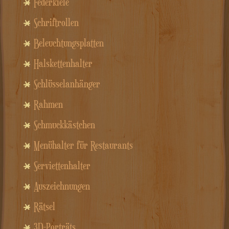
Federkiele
Schriftrollen
Beleuchtungsplatten
Halskettenhalter
Schlüsselanhänger
Rahmen
Schmuckkästchen
Menühalter für Restaurants
Serviettenhalter
Auszeichnungen
Rätsel
3D-Porträts