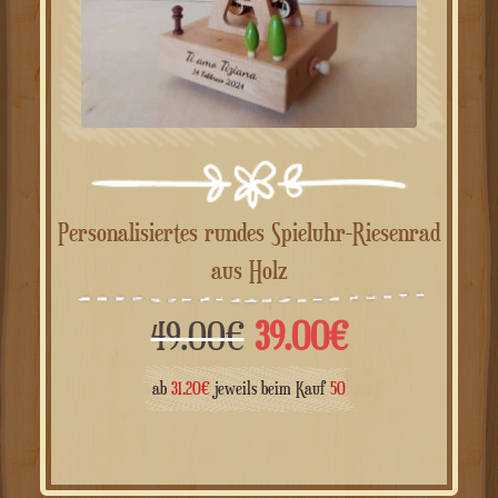
Personalisiertes rundes Spieluhr-Riesenrad
aus Holz
Ursprünglicher
Aktueller
49.00
€
39.00
€
Preis
Preis
ab
31.20
€
jeweils beim Kauf
50
war:
ist: