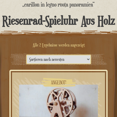
springen
„carillon in legno ruota panoramica“
Riesenrad-Spieluhr Aus Holz
Nach
Alle 2 Ergebnisse werden angezeigt
neuesten
sortiert
ANGEBOT!