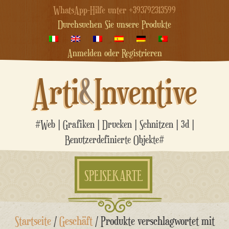
WhatsApp-Hilfe unter +393792313599
Durchsuchen Sie unsere Produkte
Anmelden oder Registrieren
Arti
&
Inventive
#Web | Grafiken | Drucken | Schnitzen | 3d |
Benutzerdefinierte Objekte#
SPEISEKARTE
Zum
Startseite
/
Geschäft
/ Produkte verschlagwortet mit
Inhalt