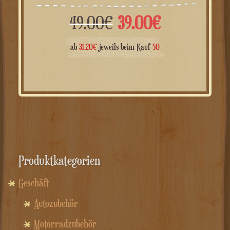
Ursprünglicher
Aktueller
49.00
€
39.00
€
Preis
Preis
ab
31.20
€
jeweils beim Kauf
50
war:
ist:
49.00€
39.00€.
Produktkategorien
Geschäft
Autozubehör
Motorradzubehör