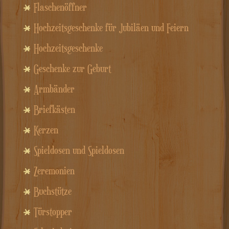
Flaschenöffner
Hochzeitsgeschenke für Jubiläen und Feiern
Hochzeitsgeschenke
Geschenke zur Geburt
Armbänder
Briefkästen
Kerzen
Spieldosen und Spieldosen
Zeremonien
Buchstütze
Türstopper