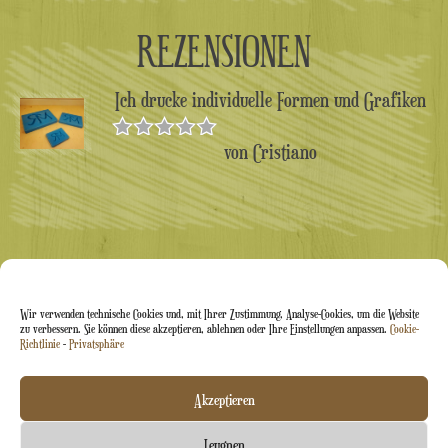
REZENSIONEN
Ich drucke individuelle Formen und Grafiken
von Cristiano
Bewertet
mit
5
von 5
Wir verwenden technische Cookies und, mit Ihrer Zustimmung, Analyse-Cookies, um die Website
zu verbessern. Sie können diese akzeptieren, ablehnen oder Ihre Einstellungen anpassen.
Cookie-
Richtlinie
-
Privatsphäre
Arti&Inventive ® 2005–2026 | USt-IdNr. 05070120877 |
Akzeptieren
Eingetragen im Handwerkerregister CT-711169 |
Leugnen