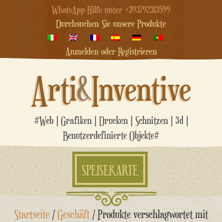
WhatsApp-Hilfe unter +393792313599
Durchsuchen Sie unsere Produkte
Anmelden oder Registrieren
Arti
&
Inventive
#Web | Grafiken | Drucken | Schnitzen | 3d |
Benutzerdefinierte Objekte#
SPEISEKARTE
Zum
Startseite
/
Geschäft
/ Produkte verschlagwortet mit
Inhalt