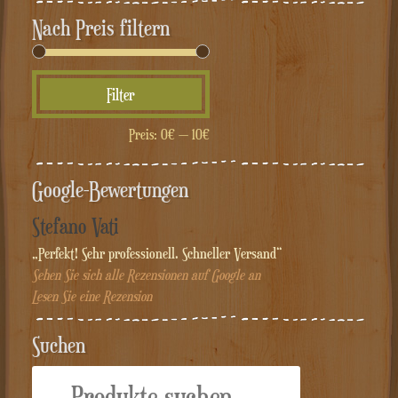
Nach Preis filtern
Min.
Max.
Filter
Preis
Preis
Preis:
0€
—
10€
Google-Bewertungen
Stefano Vati
„Perfekt! Sehr professionell. Schneller Versand“
Sehen Sie sich alle Rezensionen auf Google an
Lesen Sie eine Rezension
Suchen
Suche
nach: