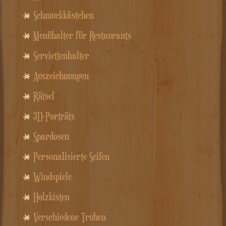
Schmuckkästchen
Menühalter für Restaurants
Serviettenhalter
Auszeichnungen
Rätsel
3D-Porträts
Spardosen
Personalisierte Seifen
Windspiele
Holzkisten
Verschiedene Truhen