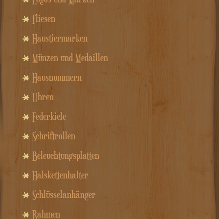
Fliesen
Haustiermarken
Münzen und Medaillen
Hausnummern
Uhren
Federkiele
Schriftrollen
Beleuchtungsplatten
Halskettenhalter
Schlüsselanhänger
Rahmen