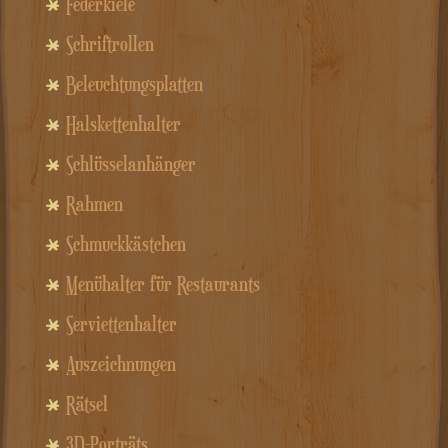
Federkiele
Schriftrollen
Beleuchtungsplatten
Halskettenhalter
Schlüsselanhänger
Rahmen
Schmuckkästchen
Menühalter für Restaurants
Serviettenhalter
Auszeichnungen
Rätsel
3D-Porträts