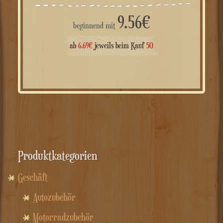
9.56
€
beginnend mit
ab
6.69
€
jeweils beim Kauf
50
Produktkategorien
Geschäft
Autozubehör
Motorradzubehör