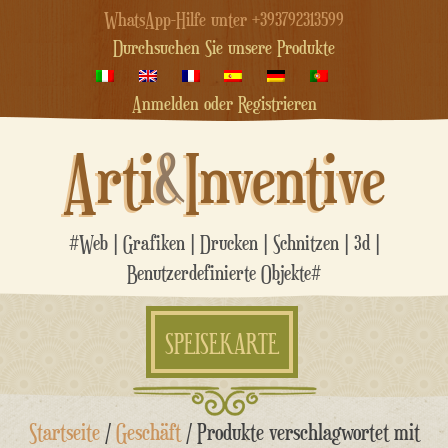
WhatsApp-Hilfe unter +393792313599
Durchsuchen Sie unsere Produkte
Anmelden oder Registrieren
Arti
&
Inventive
#Web | Grafiken | Drucken | Schnitzen | 3d |
Benutzerdefinierte Objekte#
SPEISEKARTE
Zum
Startseite
/
Geschäft
/ Produkte verschlagwortet mit
Inhalt