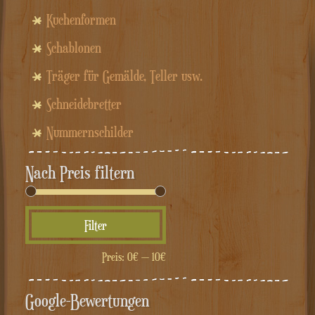
Kuchenformen
Schablonen
Träger für Gemälde, Teller usw.
Schneidebretter
Nummernschilder
Nach Preis filtern
Min.
Max.
Filter
Preis
Preis
Preis:
0€
—
10€
Google-Bewertungen