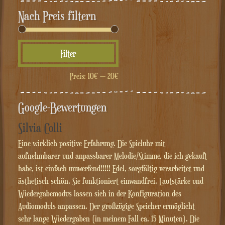
Nach Preis filtern
Min.
Max.
Filter
Preis
Preis
Preis:
10€
—
20€
Google-Bewertungen
Silvia Colli
Eine wirklich positive Erfahrung. Die Spieluhr mit
aufnehmbarer und anpassbarer Melodie/Stimme, die ich gekauft
habe, ist einfach umwerfend!!!!! Edel, sorgfältig verarbeitet und
ästhetisch schön. Sie funktioniert einwandfrei. Lautstärke und
Wiedergabemodus lassen sich in der Konfiguration des
Audiomoduls anpassen. Der großzügige Speicher ermöglicht
sehr lange Wiedergaben (in meinem Fall ca. 15 Minuten). Die