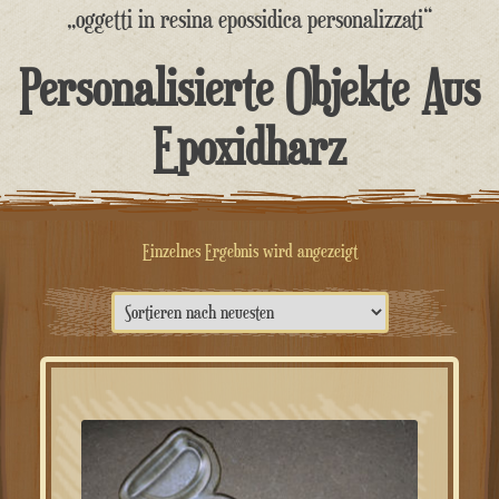
springen
„oggetti in resina epossidica personalizzati“
Personalisierte Objekte Aus
Epoxidharz
Einzelnes Ergebnis wird angezeigt