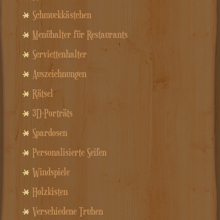
Schmuckkästchen
Menühalter für Restaurants
Serviettenhalter
Auszeichnungen
Rätsel
3D-Porträts
Spardosen
Personalisierte Seifen
Windspiele
Holzkisten
Verschiedene Truhen