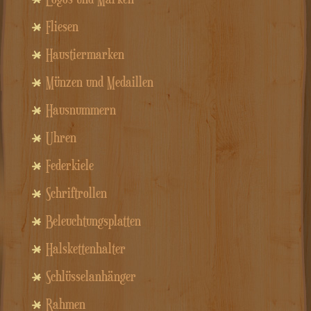
Fliesen
Haustiermarken
Münzen und Medaillen
Hausnummern
Uhren
Federkiele
Schriftrollen
Beleuchtungsplatten
Halskettenhalter
Schlüsselanhänger
Rahmen