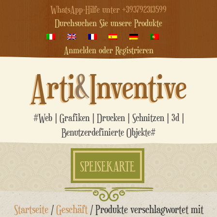
WhatsApp-Hilfe unter +393792313599
Durchsuchen Sie unsere Produkte
Anmelden oder Registrieren
Arti
&
Inventive
#Web | Grafiken | Drucken | Schnitzen | 3d |
Benutzerdefinierte Objekte#
SPEISEKARTE
Zum
Startseite
/
Geschäft
/ Produkte verschlagwortet mit
Inhalt