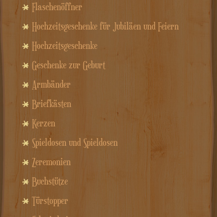
Flaschenöffner
Hochzeitsgeschenke für Jubiläen und Feiern
Hochzeitsgeschenke
Geschenke zur Geburt
Armbänder
Briefkästen
Kerzen
Spieldosen und Spieldosen
Zeremonien
Buchstütze
Türstopper