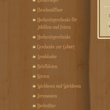
Kleiderbügel
Flaschenöffner
Hochzeitsgeschenke für
Jubiläen und Feiern
Hochzeitsgeschenke
Geschenke zur Geburt
Armbänder
Briefkästen
Kerzen
Spieldosen und Spieldosen
Zeremonien
Buchstütze