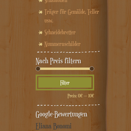
Schablonen
Träger für Gemälde, Teller
usw.
Schneidebretter
Nummernschilder
Nach Preis filtern
Min.
Max.
Filter
Preis
Preis
Preis:
0€
—
10€
Google-Bewertungen
Eliana Bonomi