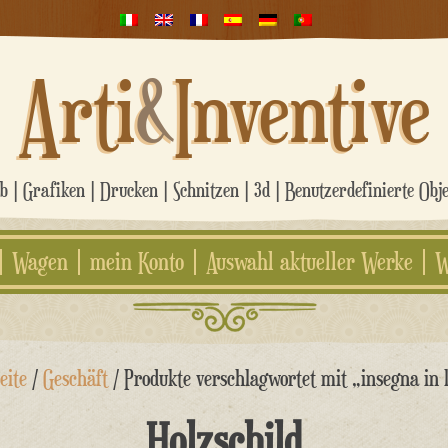
Arti
&
Inventive
 | Grafiken | Drucken | Schnitzen | 3d | Benutzerdefinierte Obj
Wagen
mein Konto
Auswahl aktueller Werke
W
eite
/
Geschäft
/ Produkte verschlagwortet mit „insegna in 
Holzschild