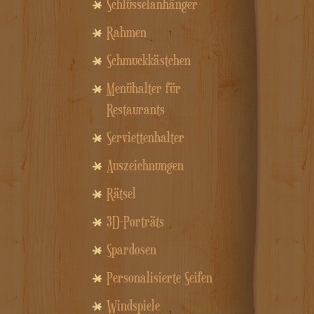
Schlüsselanhänger
Rahmen
Schmuckkästchen
Menühalter für
Restaurants
Serviettenhalter
Auszeichnungen
Rätsel
3D-Porträts
Spardosen
Personalisierte Seifen
Windspiele