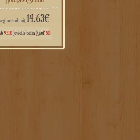
14.63
€
beginnend mit
ab
9.51
€
jeweils beim Kauf
50