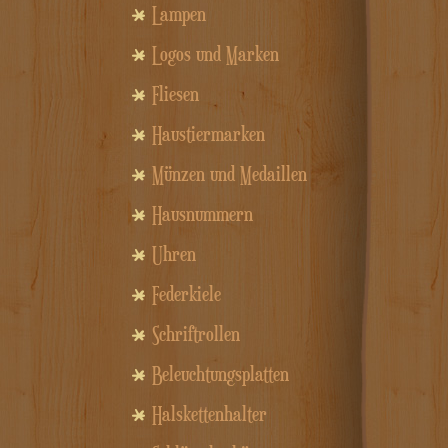
Lampen
Logos und Marken
Fliesen
Haustiermarken
Münzen und Medaillen
Hausnummern
Uhren
Federkiele
Schriftrollen
Beleuchtungsplatten
Halskettenhalter