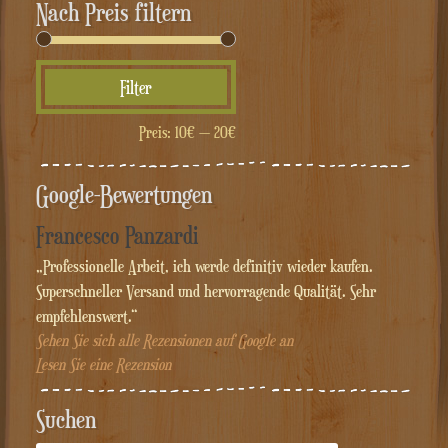
Nach Preis filtern
Min.
Max.
Filter
Preis
Preis
Preis:
10€
—
20€
Google-Bewertungen
Francesco Panzardi
„Professionelle Arbeit, ich werde definitiv wieder kaufen.
Superschneller Versand und hervorragende Qualität. Sehr
empfehlenswert.“
Sehen Sie sich alle Rezensionen auf Google an
Lesen Sie eine Rezension
Suchen