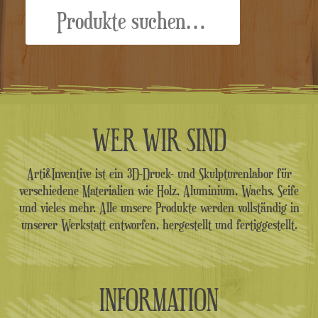
Suche
nach:
WER WIR SIND
Arti&Inventive ist ein 3D-Druck- und Skulpturenlabor für
verschiedene Materialien wie Holz, Aluminium, Wachs, Seife
und vieles mehr. Alle unsere Produkte werden vollständig in
unserer Werkstatt entworfen, hergestellt und fertiggestellt.
INFORMATION