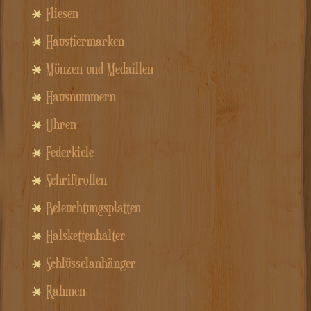
Fliesen
Haustiermarken
Münzen und Medaillen
Hausnummern
Uhren
Federkiele
Schriftrollen
Beleuchtungsplatten
Halskettenhalter
Schlüsselanhänger
Rahmen