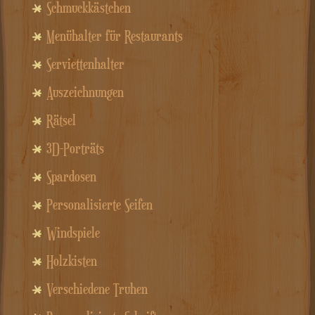
Schmuckkästchen
Menühalter für Restaurants
Serviettenhalter
Auszeichnungen
Rätsel
3D-Porträts
Spardosen
Personalisierte Seifen
Windspiele
Holzkisten
Verschiedene Truhen