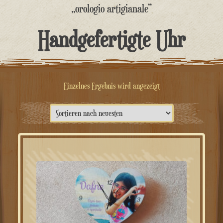
springen
„orologio artigianale“
Handgefertigte Uhr
Einzelnes Ergebnis wird angezeigt