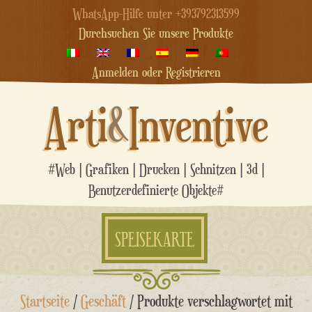
WhatsApp-Hilfe unter +393792313599
Durchsuchen Sie unsere Produkte
Anmelden oder Registrieren
Arti
&
Inventive
#Web | Grafiken | Drucken | Schnitzen | 3d |
Benutzerdefinierte Objekte#
SPEISEKARTE
Zum
Startseite
/
Geschäft
/ Produkte verschlagwortet mit
Inhalt