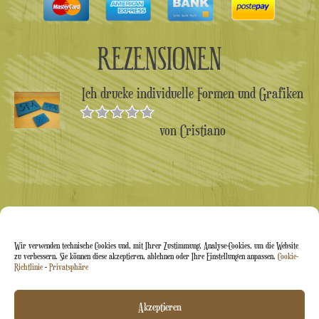
REZENSIONEN
Ich drucke individuelle Formen und Grafiken
von Cristiano
Bewertet
mit
5
von 5
Wir verwenden technische Cookies und, mit Ihrer Zustimmung, Analyse-Cookies, um die Website
zu verbessern. Sie können diese akzeptieren, ablehnen oder Ihre Einstellungen anpassen.
Cookie-
Richtlinie
-
Privatsphäre
Arti&Inventive ® 2005–2026 | USt-IdNr. 05070120877 |
Akzeptieren