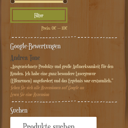
Min.
Max.
Filter
Preis
Preis
Preis:
0€
—
10€
Google-Bewertungen
Andrea Tone
„Ausgezeichnete Produkte und große Aufmerksamkeit für den
Kunden. Ich habe eine ganz besondere Lasergravur
(Elfenrunen) angefordert und das Ergebnis war erstaunlich.“
Sehen Sie sich alle Rezensionen auf Google an
Lesen Sie eine Rezension
Suchen
Suche
nach: