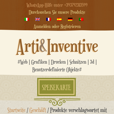
WhatsApp-Hilfe unter +393792313599
Durchsuchen Sie unsere Produkte
Anmelden oder Registrieren
Arti
&
Inventive
#Web | Grafiken | Drucken | Schnitzen | 3d |
Benutzerdefinierte Objekte#
SPEISEKARTE
Zum
Startseite
/
Geschäft
/ Produkte verschlagwortet mit
Inhalt