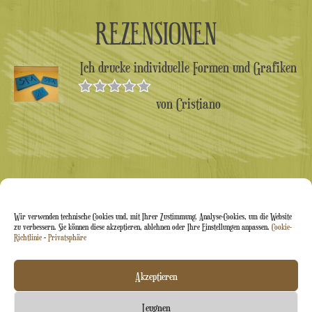
REZENSIONEN
Ich drucke individuelle Formen und Grafiken
von Cristiano
Bewertet
mit
5
von 5
Wir verwenden technische Cookies und, mit Ihrer Zustimmung, Analyse-Cookies, um die Website
zu verbessern. Sie können diese akzeptieren, ablehnen oder Ihre Einstellungen anpassen.
Cookie-
Richtlinie
-
Privatsphäre
Arti&Inventive ® 2005–2026 | USt-IdNr. 05070120877 |
Akzeptieren
Eingetragen im Handwerkerregister CT-711169 |
Leugnen