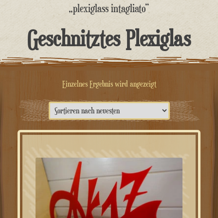
springen
„plexiglass intagliato“
Geschnitztes Plexiglas
Einzelnes Ergebnis wird angezeigt