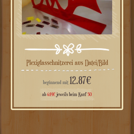
Plexiglasschnitzerei aus Datei/Bild
12.87
€
beginnend mit
ab
6.44
€
jeweils beim Kauf
50