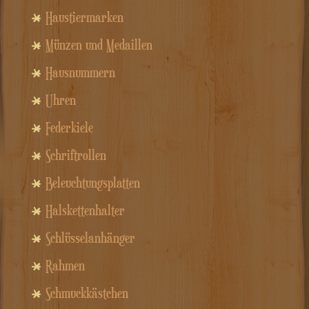
Haustiermarken
Münzen und Medaillen
Hausnummern
Uhren
Federkiele
Schriftrollen
Beleuchtungsplatten
Halskettenhalter
Schlüsselanhänger
Rahmen
Schmuckkästchen