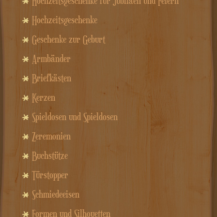
Hochzeitsgeschenke für Jubiläen und Feiern
Hochzeitsgeschenke
Geschenke zur Geburt
Armbänder
Briefkästen
Kerzen
Spieldosen und Spieldosen
Zeremonien
Buchstütze
Türstopper
Schmiedeeisen
Formen und Silhouetten