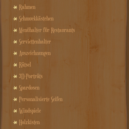
Rahmen
Schmuckkästchen
Menühalter für Restaurants
Serviettenhalter
Auszeichnungen
Rätsel
3D-Porträts
Spardosen
Personalisierte Seifen
Windspiele
Holzkisten