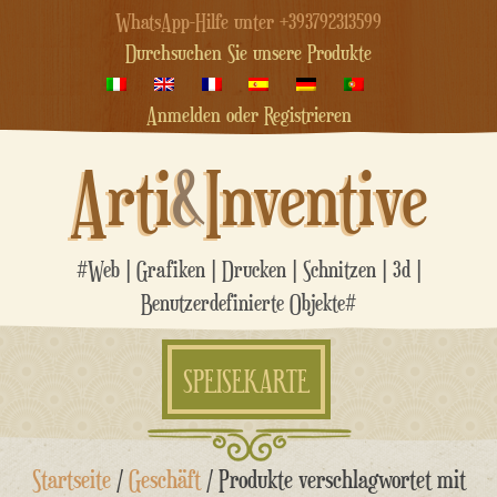
WhatsApp-Hilfe unter +393792313599
Durchsuchen Sie unsere Produkte
Anmelden oder Registrieren
Arti
&
Inventive
#Web | Grafiken | Drucken | Schnitzen | 3d |
Benutzerdefinierte Objekte#
SPEISEKARTE
Zum
Startseite
/
Geschäft
/ Produkte verschlagwortet mit
Inhalt