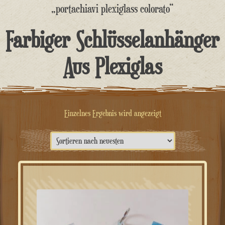
springen
„portachiavi plexiglass colorato“
Farbiger Schlüsselanhänger
Aus Plexiglas
Einzelnes Ergebnis wird angezeigt