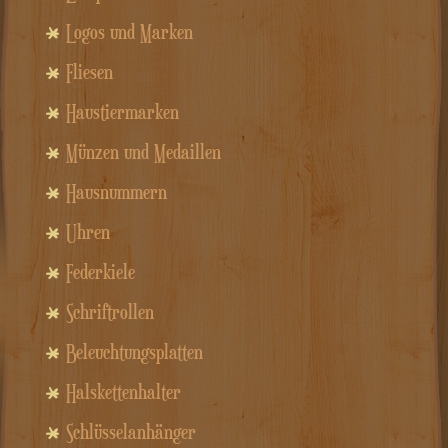
Logos und Marken
Fliesen
Haustiermarken
Münzen und Medaillen
Hausnummern
Uhren
Federkiele
Schriftrollen
Beleuchtungsplatten
Halskettenhalter
Schlüsselanhänger