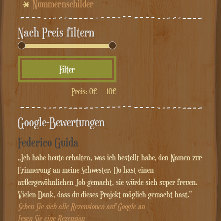
Nummernschilder
Nach Preis filtern
Min.
Max.
Filter
Preis
Preis
Preis:
0€
—
10€
Google-Bewertungen
Federico Guida
„Ich habe heute erhalten, was ich bestellt habe, den Namen zur
Erinnerung an meine Schwester. Du hast einen
außergewöhnlichen Job gemacht, sie würde sich super freuen.
Vielen Dank, dass du dieses Projekt möglich gemacht hast.“
Sehen Sie sich alle Rezensionen auf Google an
Lesen Sie eine Rezension