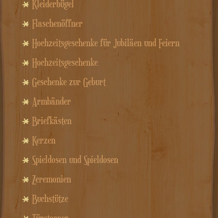
Kleiderbügel
Flaschenöffner
Hochzeitsgeschenke für Jubiläen und Feiern
Hochzeitsgeschenke
Geschenke zur Geburt
Armbänder
Briefkästen
Kerzen
Spieldosen und Spieldosen
Zeremonien
Buchstütze
Türstopper