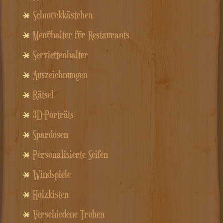
Schmuckkästchen
Menühalter für Restaurants
Serviettenhalter
Auszeichnungen
Rätsel
3D-Porträts
Spardosen
Personalisierte Seifen
Windspiele
Holzkisten
Verschiedene Truhen