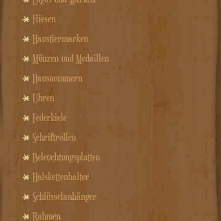
Fliesen
Haustiermarken
Münzen und Medaillen
Hausnummern
Uhren
Federkiele
Schriftrollen
Beleuchtungsplatten
Halskettenhalter
Schlüsselanhänger
Rahmen