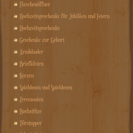
Flaschenöffner
Hochzeitsgeschenke für Jubiläen und Feiern
Hochzeitsgeschenke
Geschenke zur Geburt
Armbänder
Briefkästen
Kerzen
Spieldosen und Spieldosen
Zeremonien
Buchstütze
Türstopper