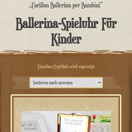
springen
„Carillon Ballerina per Bambini“
Ballerina-Spieluhr Für
Kinder
Einzelnes Ergebnis wird angezeigt