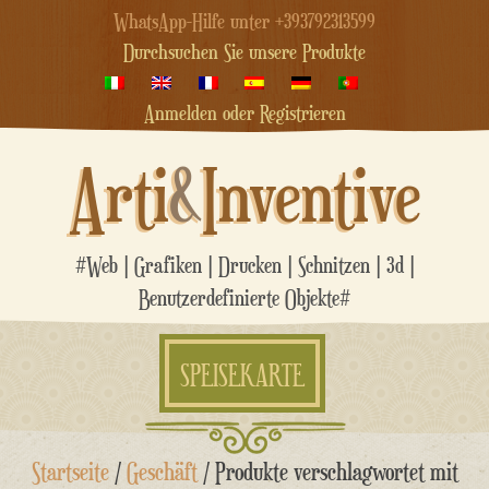
WhatsApp-Hilfe unter +393792313599
Durchsuchen Sie unsere Produkte
Anmelden oder Registrieren
Arti
&
Inventive
#Web | Grafiken | Drucken | Schnitzen | 3d |
Benutzerdefinierte Objekte#
SPEISEKARTE
Zum
Startseite
/
Geschäft
/ Produkte verschlagwortet mit
Inhalt