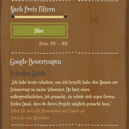
Nach Preis filtern
Min.
Max.
Filter
Preis
Preis
Preis:
20€
—
30€
Google-Bewertungen
Federico Guida
„Ich habe heute erhalten, was ich bestellt habe, den Namen zur
Erinnerung an meine Schwester. Du hast einen
außergewöhnlichen Job gemacht, sie würde sich super freuen.
Vielen Dank, dass du dieses Projekt möglich gemacht hast.“
Sehen Sie sich alle Rezensionen auf Google an
Lesen Sie eine Rezension