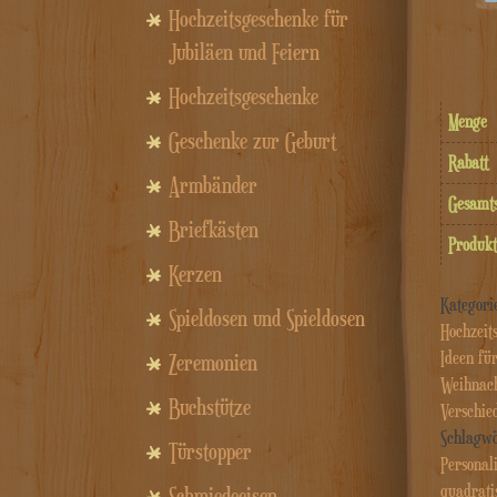
Hochzeitsgeschenke für
Jubiläen und Feiern
Hochzeitsgeschenke
Menge
Geschenke zur Geburt
Rabatt
Armbänder
Gesam
Briefkästen
Produkt
Kerzen
Kategori
Spieldosen und Spieldosen
Hochzeit
Ideen fü
Zeremonien
Weihnac
Buchstütze
Verschie
Schlagw
Türstopper
Personali
quadrati
Schmiedeeisen