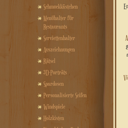
Entdecken Sie unsere exklusive Kollektion mit der perfekt dimensionierten quadratischen Holzkiste (Breite: 8
Schmuckkästchen
Menühalter für
Restaurants
Serviettenhalter
Auszeichnungen
Rätsel
3D-Porträts
Spardosen
Personalisierte Seifen
Windspiele
Holzkisten