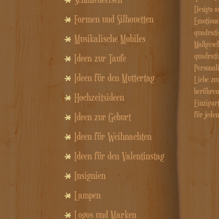
Design a
Formen und Silhouetten
Emotione
quadrati
Musikalische Mobiles
Maßgesch
quadrati
Ideen zur Taufe
Personal
Ideen für den Muttertag
Liebe zu
berühren
Hochzeitsideen
Einzigar
für jeden
Ideen zur Geburt
Ideen für Weihnachten
Ideen für den Valentinstag
Insignien
Lampen
Logos und Marken