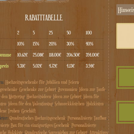
Hinwe
RABATTTABELLE
2
5
25
50
100
10%
15%
20%
30%
40%
tsumme
10.62€
25.08€
118.00€
206.50€
354.00€
preis
5.31€
5.02€
4.72€
4.13€
3.54€
en:
Hochzeitsgeschenke für Jubiläen und Feiern
,
sgeschenke
,
Geschenke zur Geburt
,
Zeremonien
,
Ideen zur Taufe
,
r den Muttertag
,
Hochzeitsideen
,
Ideen zur Geburt
,
Ideen für
hten
,
Ideen für den Valentinstag
,
Schmuckkästchen
,
Holzkisten
,
dene Truhen
,
Geschäft
örter:
Quadratisches Hochzeitsgeschenk
,
Personalisierte Taufbox
,
sierte Box für ein einzigartiges Geschenk
,
Personalisierte
sche Holzkiste
,
Quadratische Souvenirbox zur Geburt
,
Attraktives