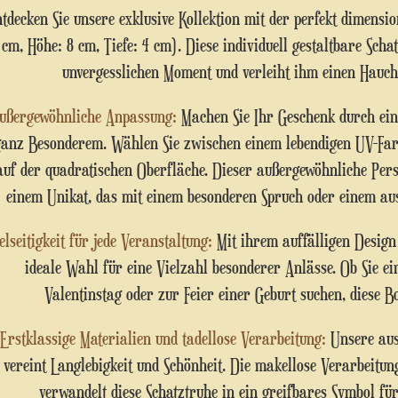
cm, Höhe: 8 cm, Tiefe: 4 cm). Diese individuell gestaltbare Scha
unvergesslichen Moment und verleiht ihm einen Hauch
Außergewöhnliche Anpassung:
Machen Sie Ihr Geschenk durch eine
ganz Besonderem. Wählen Sie zwischen einem lebendigen UV-Far
auf der quadratischen Oberfläche. Dieser außergewöhnliche Per
einem Unikat, das mit einem besonderen Spruch oder einem aus
Vielseitigkeit für jede Veranstaltung:
Mit ihrem auffälligen Design
ideale Wahl für eine Vielzahl besonderer Anlässe. Ob Sie ei
Valentinstag oder zur Feier einer Geburt suchen, diese B
Erstklassige Materialien und tadellose Verarbeitung:
Unsere aus 
vereint Langlebigkeit und Schönheit. Die makellose Verarbeitun
verwandelt diese Schatztruhe in ein greifbares Symbol fü