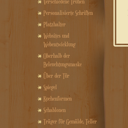
Verschiedene Truhen
Personalisierte Schriften
Platzhalter
Websites und
Webentwicklung
Oberhalb der
Beleuchtungsmaske
Über der Tür
Spiegel
Kuchenformen
Schablonen
Träger für Gemälde, Teller