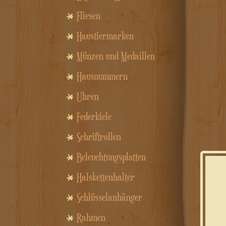
Fliesen
Haustiermarken
Münzen und Medaillen
Hausnummern
Uhren
Federkiele
Schriftrollen
Beleuchtungsplatten
Halskettenhalter
Schlüsselanhänger
Rahmen