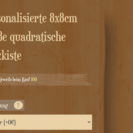
ße quadratische
kiste
jeweils beim Kauf
100
sung
?