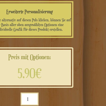
Erweiterte Personalisierung
 alternativ auf diesen Puls klicken, können Sie auf
 Basis aller oben ausgewählten Optionen eine
dividuelle Grafik für dieses Produkt erstellen.
Preis mit Optionen:
5.90€
Cofanetto
in