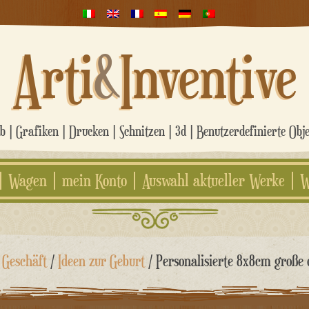
Arti
&
Inventive
 | Grafiken | Drucken | Schnitzen | 3d | Benutzerdefinierte Obj
Wagen
mein Konto
Auswahl aktueller Werke
W
/
Geschäft
/
Ideen zur Geburt
/ Personalisierte 8x8cm große 