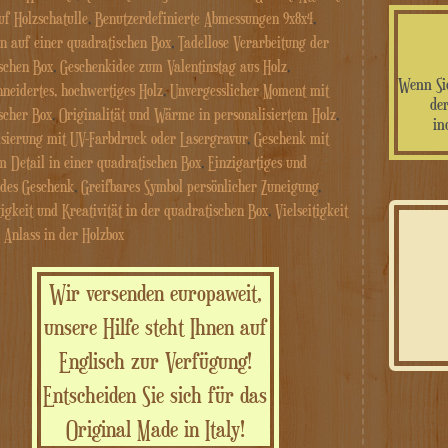
uf Holzschatulle
,
Benutzerdefinierte Abmessungen 9x8x4
,
n auf einer quadratischen Box
,
Tadellose Verarbeitung der
schen Box
,
Geschenkidee zum Valentinstag aus Holz
,
Wenn Sie
neidertes, hochwertiges Holz
,
Unvergesslicher Moment mit
der
scher Box
,
Originalität und Wärme in personalisiertem Holz
,
in
isierung mit UV-Farbdruck oder Lasergravur
,
Geschenk mit
m Detail in einer quadratischen Box
,
Einzigartiges und
des Geschenk
,
Greifbares Symbol persönlicher Zuneigung
,
tigkeit und Kreativität in der quadratischen Box
,
Vielseitigkeit
 Anlass in der Holzbox
Wir versenden europaweit,
unsere Hilfe steht Ihnen auf
Englisch zur Verfügung!
Entscheiden Sie sich für das
Original Made in Italy!