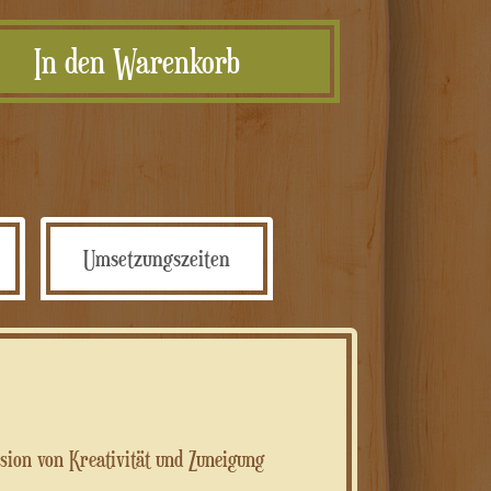
legno
In den Warenkorb
quadrato
8x8cm
personalizzato
Menge
Umsetzungszeiten
osion von Kreativität und Zuneigung