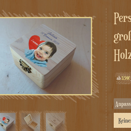
Personalisierte 8x8cm
gro
Holz
ab
3.54€
Anpas