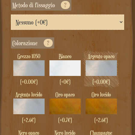
Metodo di fissaggio
?
colorazione
?
Grezzo 1050
Bianco
Argento opaco
(+
0.00
€
)
(+0€)
(+
0.00
€
)
Argento lucido
Oro opaco
Oro lucido
(+2.6€)
(+0.7€)
(+2.6€)
Nero opaco
Nero lucido
Champagne