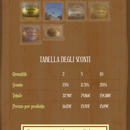
TABELLA DEGLI SCONTI
Quantità
2
5
10
Sconto
15%
17.5%
20%
Totale
32.91€
79.86€
154.88€
Prezzo per prodotto
16.45€
15.97€
15.49€