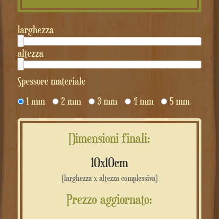
larghezza
altezza
Spessore materiale
1 mm
2 mm
3 mm
4 mm
5 mm
Dimensioni finali:
10x10cm
(larghezza x altezza complessiva)
Prezzo aggiornato: