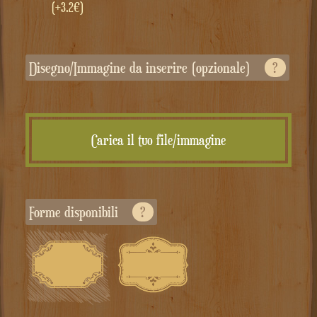
(+3.2€)
Disegno/Immagine da inserire (opzionale)
?
Carica il tuo file/immagine
Forme disponibili
?