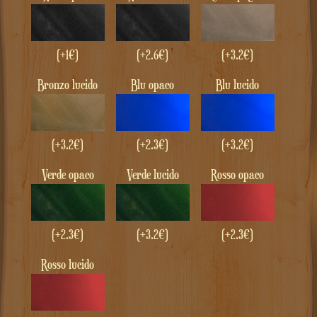
(+1€)
(+2.6€)
(+3.2€)
Bronzo lucido
Blu opaco
Blu lucido
(+3.2€)
(+2.3€)
(+3.2€)
Verde opaco
Verde lucido
Rosso opaco
(+2.3€)
(+3.2€)
(+2.3€)
Rosso lucido