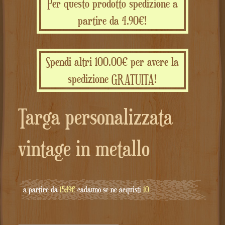
Per questo prodotto spedizione a
partire da 4.90€!
Spendi altri 100.00€ per avere la
spedizione GRATUITA!
Targa personalizzata
vintage in metallo
a partire da
15.49€
cadauno se ne acquisti
10