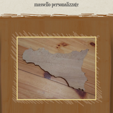
contenuto
massello personalizzate