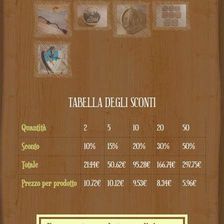
TABELLA DEGLI SCONTI
Quantità
2
5
10
20
50
Sconto
10%
15%
20%
30%
50%
Totale
21.44€
50.62€
95.28€
166.74€
297.75€
Prezzo per prodotto
10.72€
10.12€
9.53€
8.34€
5.96€