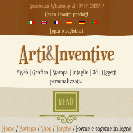
Assistenza Whatsapp al +393792313599
Cerca i nostri prodotti
Login o registrati
Arti
&
Inventive
#Web | Grafica | Stampa | Intaglio | 3d | Oggetti
personalizzati#
MENÙ
Salta
Home
/
Bottega
/
Shop
/
Targhe
/ Forme e sagome in legno
al