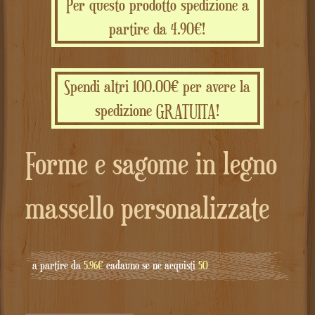
Per questo prodotto spedizione a
partire da 4.90€!
Spendi altri 100.00€ per avere la
spedizione GRATUITA!
Forme e sagome in legno
massello personalizzate
a partire da
5.96€
cadauno se ne acquisti
50