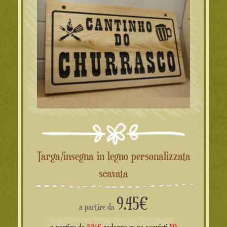
Targa/insegna in legno personalizzata
scavata
9.45
€
a partire da