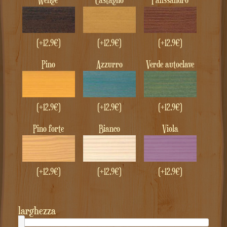
(+12.9€)
(+12.9€)
(+12.9€)
Pino
Azzurro
Verde autoclave
(+12.9€)
(+12.9€)
(+12.9€)
Pino forte
Bianco
Viola
(+12.9€)
(+12.9€)
(+12.9€)
larghezza