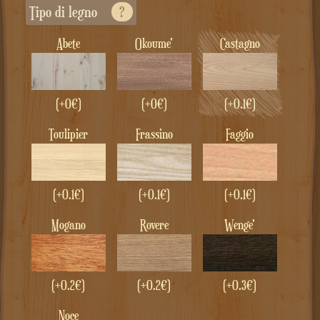
Tipo di legno
?
Abete
Okoume'
Castagno
(+0€)
(+0€)
(+0.1€)
Toulipier
Frassino
Faggio
(+0.1€)
(+0.1€)
(+0.1€)
Mogano
Rovere
Wenge'
(+0.2€)
(+0.2€)
(+0.3€)
Noce