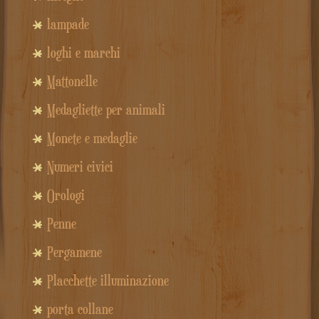
lampade
loghi e marchi
Mattonelle
Medagliette per animali
Monete e medaglie
Numeri civici
Orologi
Penne
Pergamene
Placchette illuminazione
porta collane