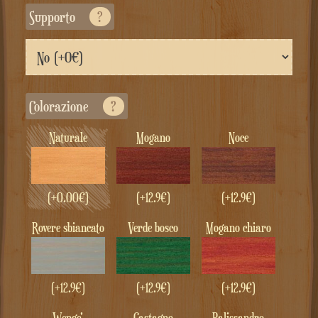
Supporto
?
Colorazione
?
Naturale
Mogano
Noce
(+
0.00
€
)
(+12.9€)
(+12.9€)
Rovere sbiancato
Verde bosco
Mogano chiaro
(+12.9€)
(+12.9€)
(+12.9€)
Wenge'
Castagno
Palissandro