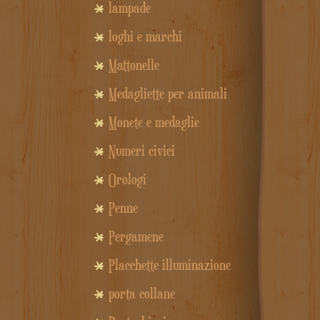
lampade
loghi e marchi
Mattonelle
Medagliette per animali
Monete e medaglie
Numeri civici
Orologi
Penne
Pergamene
Placchette illuminazione
porta collane