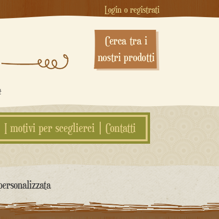
Login o registrati
Cerca tra i
nostri prodotti
#
I motivi per sceglierci
Contatti
personalizzata