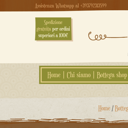
Assistenza Whatsapp al +393792313599
Spedizione
gratuita
per ordini
superiori a 100€
Home
Chi siamo
Bottega shop
Salta
Home
/
Botte
al
contenuto