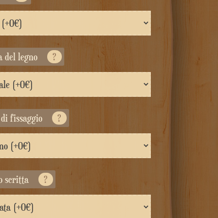
ra del legno
?
 di fissaggio
?
o scritta
?