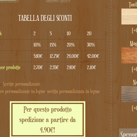
Tou
TABELLA DEGLI SCONTI
(+
à
2
5
10
20
Mo
10%
15%
20%
30%
5.40€
12.75€
24.00€
42.00€
per prodotto
2.70€
2.55€
2.40€
2.10€
(+
a:
Scritte personalizzate
ere personalizzate in legno
,
scritta personalizzata in legno
(+
Per questo prodotto
spedizione a partire da
4.90€!
Spesso