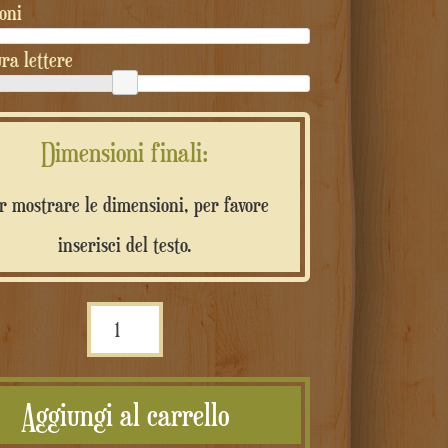
oni
ra lettere
Dimensioni finali:
r mostrare le dimensioni, per favore
inserisci del testo.
Scritta
in
legno
Aggiungi al carrello
massello
personalizzata