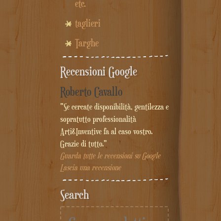
etc.
taglieri
Targhe
Recensioni Google
Roberto Cavallo
"Se cercate disponibilità, gentilezza e
sopratutto professionalità
Arti&Inventive fa al caso vostro.
Grazie di tutto."
Guarda tutte le recensioni su Google
Lascia una recensione
Search
Cerca: