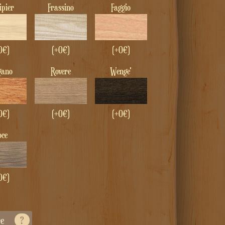
lipier
Frassino
Faggio
0€)
(+0€)
(+0€)
gano
Rovere
Wenge'
0€)
(+0€)
(+0€)
Noce
0€)
re
?