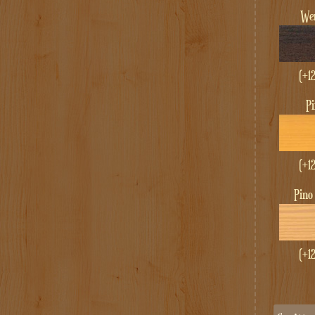
W
(+1
P
(+1
Pino
(+1