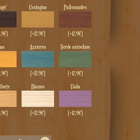
enge'
Castagno
Palissandro
2.9€)
(+12.9€)
(+12.9€)
ino
Azzurro
Verde autoclave
2.9€)
(+12.9€)
(+12.9€)
 forte
Bianco
Viola
2.9€)
(+12.9€)
(+12.9€)