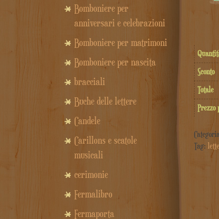
Bomboniere per
anniversari e celebrazioni
Bomboniere per matrimoni
Quantit
Bomboniere per nascita
Sconto
bracciali
Totale
Buche delle lettere
Prezzo 
Candele
Categori
Carillons e scatole
Tag:
lett
musicali
cerimonie
Fermalibro
Fermaporta