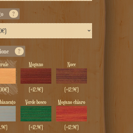
to
?
zione
?
urale
Mogano
Noce
00
€
)
(+12.9€)
(+12.9€)
sbiancato
Verde bosco
Mogano chiaro
2.9€)
(+12.9€)
(+12.9€)