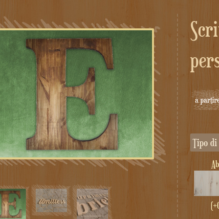
Scritta in legno massello
per
a partir
Tipo d
A
(+