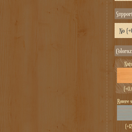
Suppor
Colora
Nat
(+
0.
Rovere 
(+1