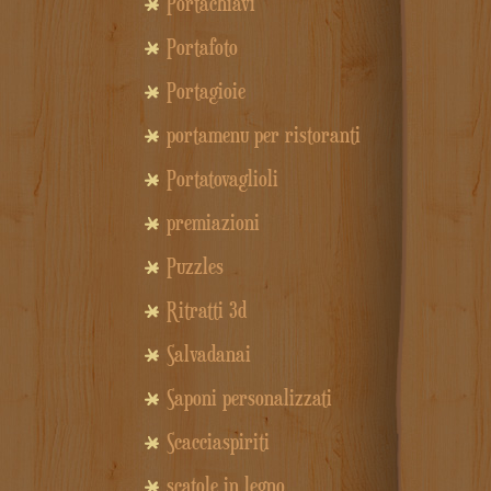
Portachiavi
Portafoto
Portagioie
portamenu per ristoranti
Portatovaglioli
premiazioni
Puzzles
Ritratti 3d
Salvadanai
Saponi personalizzati
Scacciaspiriti
scatole in legno