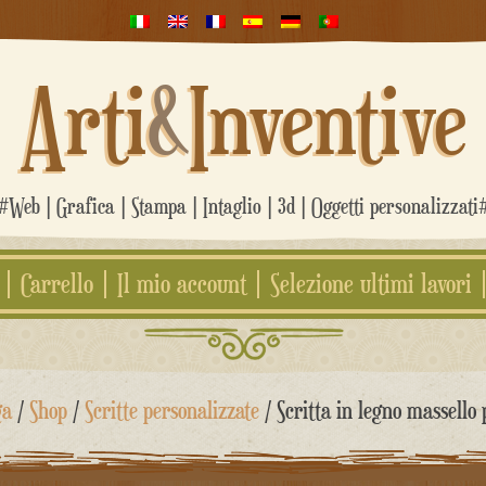
Arti
&
Inventive
#Web | Grafica | Stampa | Intaglio | 3d | Oggetti personalizzati
Carrello
Il mio account
Selezione ultimi lavori
ga
/
Shop
/
Scritte personalizzate
/ Scritta in legno massello 