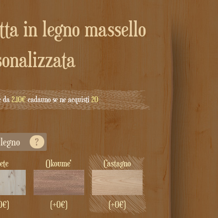
sonalizzata
e da
2.10€
cadauno se ne acquisti
20
i legno
?
bete
Okoume'
Castagno
0€)
(+0€)
(+0€)