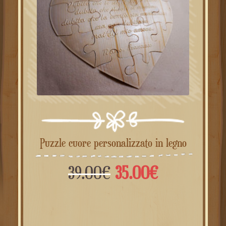
Puzzle cuore personalizzato in legno
Il
Il
39.00
€
35.00
€
prezzo
prezzo
originale
attuale