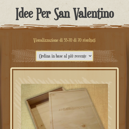
contenuto
Idee Per San Valentino
Ordina
Visualizzazione di 55-70 di 70 risultati
in
base
al
più
recente