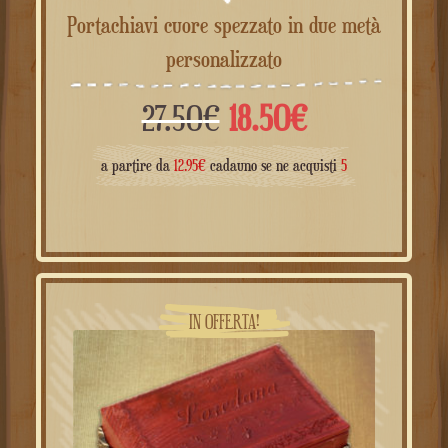
Portachiavi cuore spezzato in due metà
personalizzato
Il
Il
27.50
€
18.50
€
prezzo
prezzo
a partire da
12.95
€
cadauno se ne acquisti
5
originale
attuale
era:
è:
27.50€.
18.50€.
IN OFFERTA!