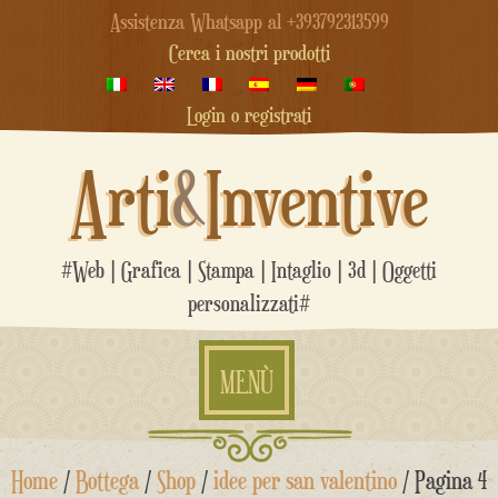
Assistenza Whatsapp al +393792313599
Cerca i nostri prodotti
Login o registrati
Arti
&
Inventive
#Web | Grafica | Stampa | Intaglio | 3d | Oggetti
personalizzati#
MENÙ
Salta
Home
/
Bottega
/
Shop
/
idee per san valentino
/ Pagina 4
al