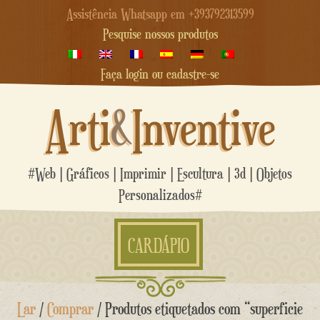
Assistência Whatsapp em +393792313599
Pesquise nossos produtos
Faça login ou cadastre-se
Arti
&
Inventive
#Web | Gráficos | Imprimir | Escultura | 3d | Objetos
Personalizados#
CARDÁPIO
Ir
Lar
/
Comprar
/ Produtos etiquetados com “superficie
para