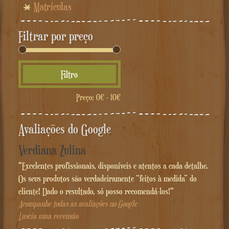
Matrículas
Filtrar por preço
Preço
Preço
Filtro
mínimo
máximo
Preço:
0€
-
10€
Avaliações do Google
Verdiana Zulina
"Excelentes profissionais, disponíveis e atentos a cada detalhe.
Os seus produtos são verdadeiramente “feitos à medida” do
cliente! Dado o resultado, só posso recomendá-los!"
Acompanhe todas as avaliações no Google
Lascia uma recensão