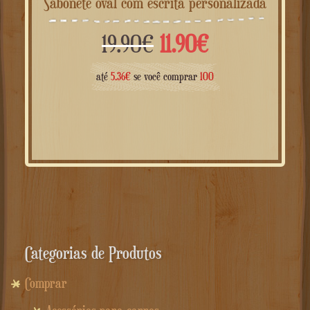
Sabonete oval com escrita personalizada
O
O
19.90
€
11.90
€
preço
preço
até
5.36
€
se você comprar
100
original
atual
era:
é:
19.90€.
11.90€.
Categorias de Produtos
Comprar