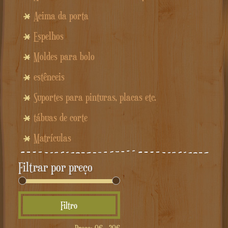
Acima da porta
Espelhos
Moldes para bolo
estênceis
Suportes para pinturas, placas etc.
tábuas de corte
Matrículas
Filtrar por preço
Preço
Preço
Filtro
mínimo
máximo