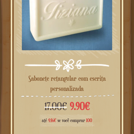
Sabonete retangular com escrita
personalizada
O
O
17.00
€
9.90
€
preço
preço
até
4.46
€
se você comprar
100