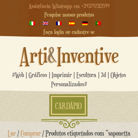
Assistência Whatsapp em +393792313599
Pesquise nossos produtos
Faça login ou cadastre-se
Arti
&
Inventive
#Web | Gráficos | Imprimir | Escultura | 3d | Objetos
Personalizados#
CARDÁPIO
Ir
Lar
/
Comprar
/ Produtos etiquetados com “saponetta
para