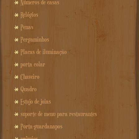
Números de casas
Relógios
Penas
Pergaminhos
Placas de iluminação
porta colar
Chaveiro
Quadro
Estojo de joias
suporte de menu para restaurantes
Porta-guardanapos
prêmios