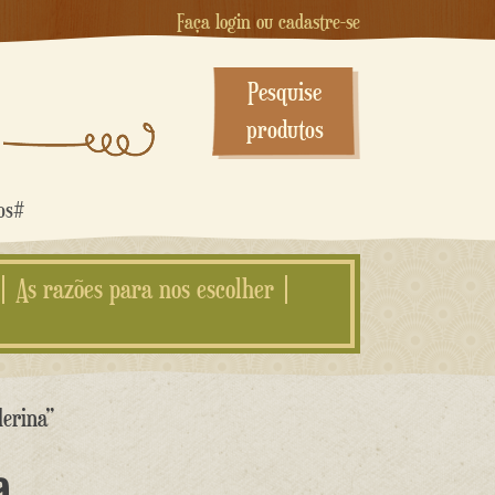
Faça login ou cadastre-se
Pesquise
produtos
dos#
As razões para nos escolher
lerina”
a