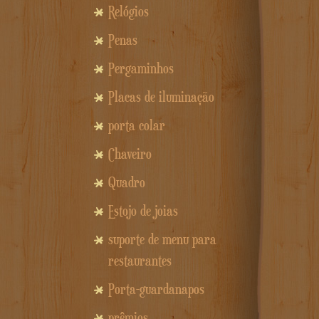
Relógios
Penas
Pergaminhos
Placas de iluminação
porta colar
Chaveiro
Quadro
Estojo de joias
suporte de menu para
restaurantes
Porta-guardanapos
prêmios