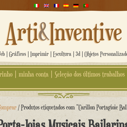
Arti
&
Inventive
b | Gráficos | Imprimir | Escultura | 3d | Objetos Personaliza
rinho
minha conta
Seleção dos últimos trabalhos
Comprar
/ Produtos etiquetados com “Carillon Portagioie Bal
Porta-Joias Musicais Bailarin