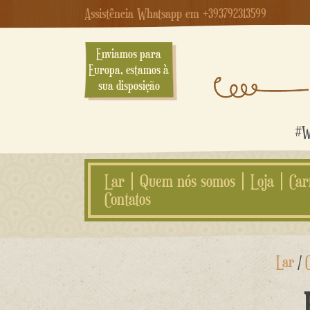
Assistência Whatsapp em +393792313599
Enviamos para
Europa, estamos à
sua disposição
#We
Lar
Quem nós somos
Loja
Car
Contatos
Ir
Lar
/
para
o
conteúdo