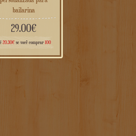
bailarina
29.00
€
té
20.30
€
se você comprar
100