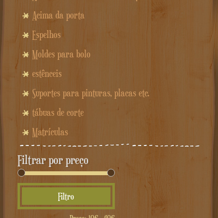
Acima da porta
Espelhos
Moldes para bolo
estênceis
Suportes para pinturas, placas etc.
tábuas de corte
Matrículas
Filtrar por preço
Preço
Preço
Filtro
mínimo
máximo