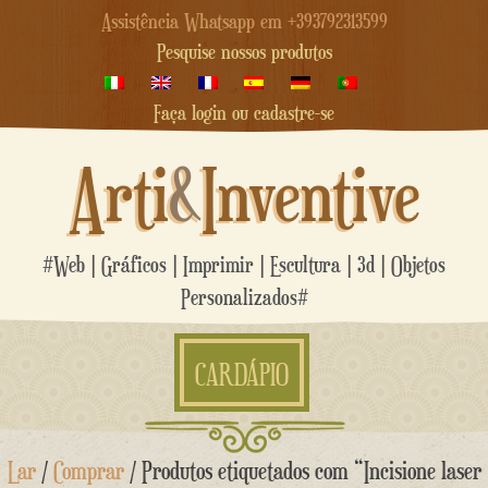
Assistência Whatsapp em +393792313599
Pesquise nossos produtos
Faça login ou cadastre-se
Arti
&
Inventive
#Web | Gráficos | Imprimir | Escultura | 3d | Objetos
Personalizados#
CARDÁPIO
Ir
Lar
/
Comprar
/ Produtos etiquetados com “Incisione laser
para