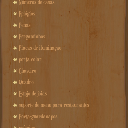
Números de casas
Relógios
Penas
Pergaminhos
Placas de iluminação
porta colar
Chaveiro
Quadro
Estojo de joias
suporte de menu para restaurantes
Porta-guardanapos
prêmios