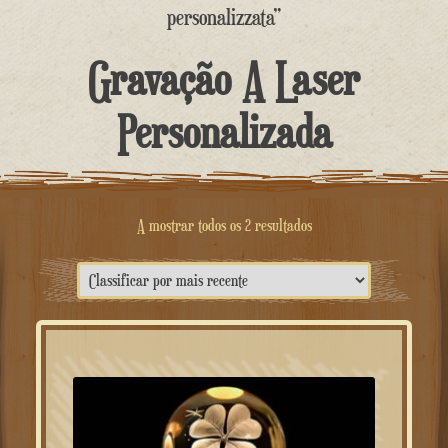
o
personalizzata”
conteúdo
Gravação A Laser
Personalizada
Classificado
A mostrar todos os 2 resultados
por
mais
recente