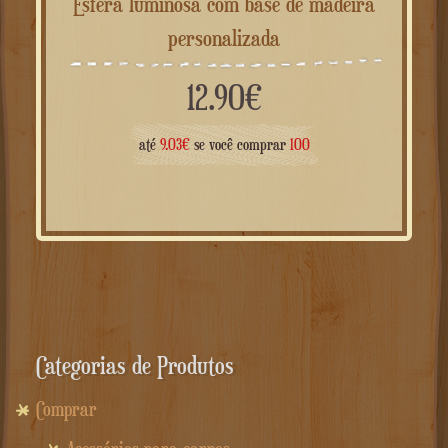
Esfera luminosa com base de madeira
personalizada
12.90
€
até
9.03
€
se você comprar
100
Categorias de Produtos
Comprar