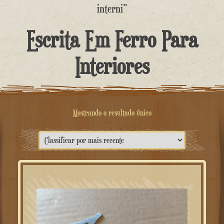
o
interni”
conteúdo
Escrita Em Ferro Para
Interiores
Mostrando o resultado único