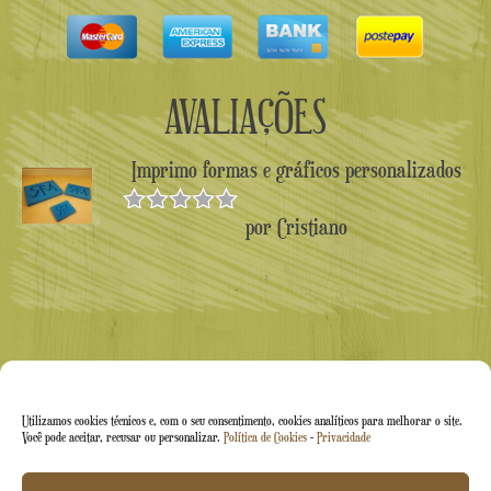
AVALIAÇÕES
Imprimo formas e gráficos personalizados
por Cristiano
Avaliado
como
5
de
5
Utilizamos cookies técnicos e, com o seu consentimento, cookies analíticos para melhorar o site.
Você pode aceitar, recusar ou personalizar.
Política de Cookies
-
Privacidade
Arti&Inventive ® 2005-2026 | Número de IVA