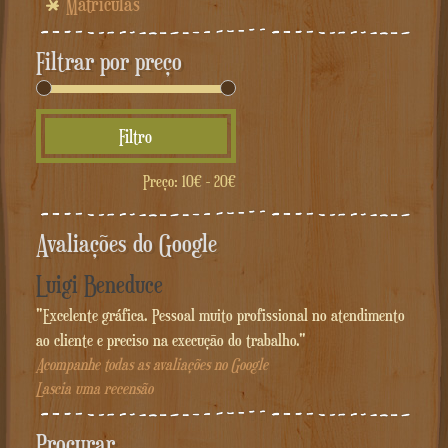
Matrículas
Filtrar por preço
Preço
Preço
Filtro
mínimo
máximo
Preço:
10€
-
20€
Avaliações do Google
Luigi Beneduce
"Excelente gráfica. Pessoal muito profissional no atendimento
ao cliente e preciso na execução do trabalho."
Acompanhe todas as avaliações no Google
Lascia uma recensão
Procurar