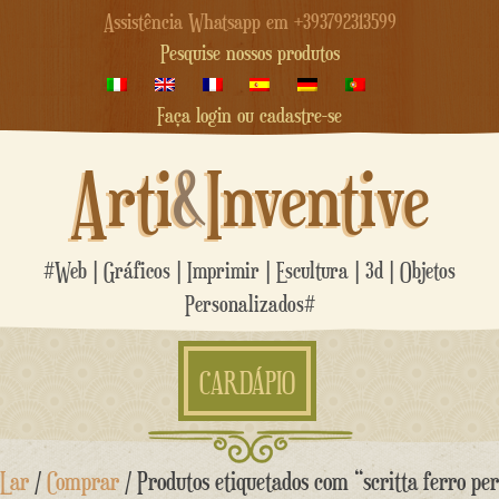
Assistência Whatsapp em +393792313599
Pesquise nossos produtos
Faça login ou cadastre-se
Arti
&
Inventive
#Web | Gráficos | Imprimir | Escultura | 3d | Objetos
Personalizados#
CARDÁPIO
Ir
Lar
/
Comprar
/ Produtos etiquetados com “scritta ferro per
para