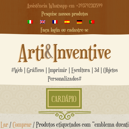
Assistência Whatsapp em +393792313599
Pesquise nossos produtos
Faça login ou cadastre-se
Arti
&
Inventive
#Web | Gráficos | Imprimir | Escultura | 3d | Objetos
Personalizados#
CARDÁPIO
Ir
Lar
/
Comprar
/ Produtos etiquetados com “emblema ducati
para