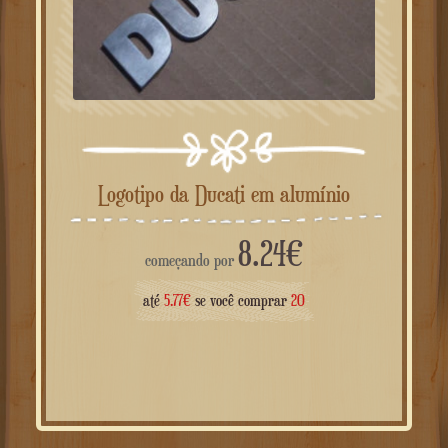
Logotipo da Ducati em alumínio
8.24
€
começando por
até
5.77
€
se você comprar
20