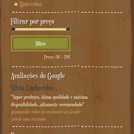
Matrículas
Filtrar por preço
Preço
Preço
Filtro
mínimo
máximo
Preço:
0€
-
20€
Avaliações do Google
Silvia Conhecidos
"Super produtos, ótima qualidade e máxima
disponibilidade...altamente recomendado"
Acompanhe todas as avaliações no Google
Lascia uma recensão