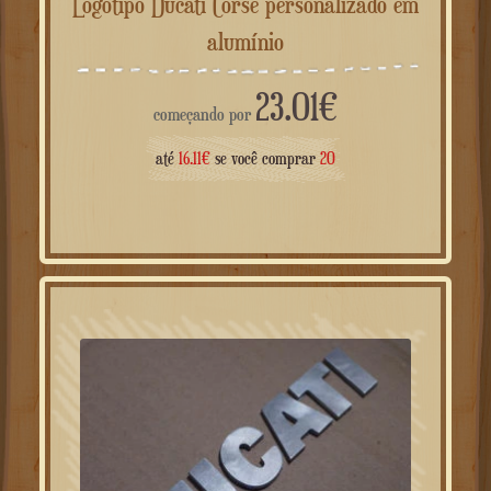
Logotipo Ducati Corse personalizado em
alumínio
23.01
€
começando por
até
16.11
€
se você comprar
20