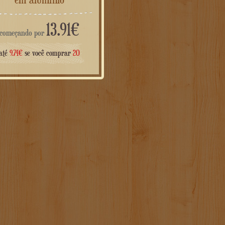
13.91
€
começando por
até
9.74
€
se você comprar
20