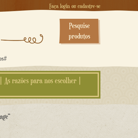
Faça login ou cadastre-se
Pesquise
produtos
dos#
As razões para nos escolher
tage”