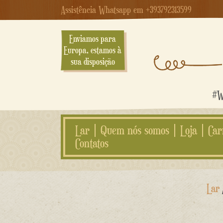
Assistência Whatsapp em +393792313599
Enviamos para
Europa, estamos à
sua disposição
#We
Lar
Quem nós somos
Loja
Car
Contatos
Ir
Lar
para
o
conteúdo