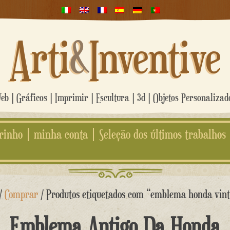
Arti
&
Inventive
b | Gráficos | Imprimir | Escultura | 3d | Objetos Personaliza
rinho
minha conta
Seleção dos últimos trabalhos
/
Comprar
/ Produtos etiquetados com “emblema honda vin
Emblema Antigo Da Honda