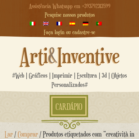
Assistência Whatsapp em +393792313599
Pesquise nossos produtos
Faça login ou cadastre-se
Arti
&
Inventive
#Web | Gráficos | Imprimir | Escultura | 3d | Objetos
Personalizados#
CARDÁPIO
Ir
Lar
/
Comprar
/ Produtos etiquetados com “creatività in
para