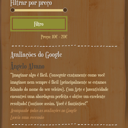
Filtrar por preço
Preço
Preço
Filtro
mínimo
máximo
Preço:
10€
-
20€
Avaliações do Google
Ângelo Alvano
"Imaginar algo é fácil. Conseguir exatamente como você
imaginou nem sempre é fácil (principalmente se estamos
falando do nome do seu veleiro). Com Arte e Inventividade
encontrei uma abordagem perfeita e obtive um excelente
resultado! Continue assim. Você é fantástico!"
Acompanhe todas as avaliações no Google
Lascia uma recensão