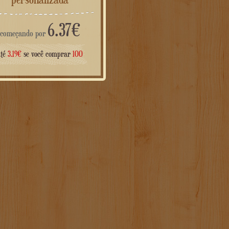
6.37
€
começando por
até
3.19
€
se você comprar
100