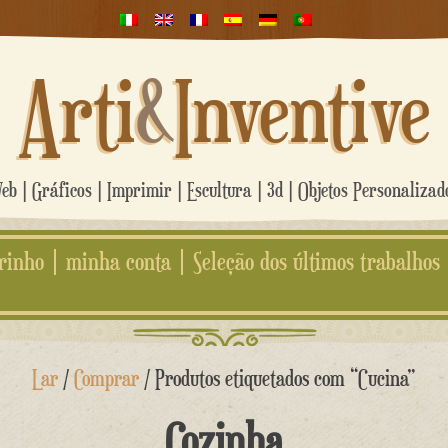
Arti
&
Inventive
b | Gráficos | Imprimir | Escultura | 3d | Objetos Personaliza
rinho
minha conta
Seleção dos últimos trabalhos
Lar
/
Comprar
/ Produtos etiquetados com “Cucina”
Cozinha