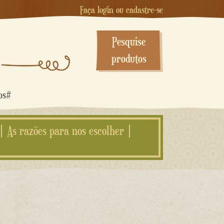
Faça login ou cadastre-se
Pesquise
produtos
dos#
As razões para nos escolher