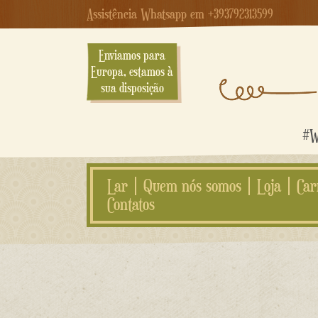
Assistência Whatsapp em +393792313599
Enviamos para
Europa, estamos à
sua disposição
#We
Lar
Quem nós somos
Loja
Car
Contatos
Ir
para
o
conteúdo