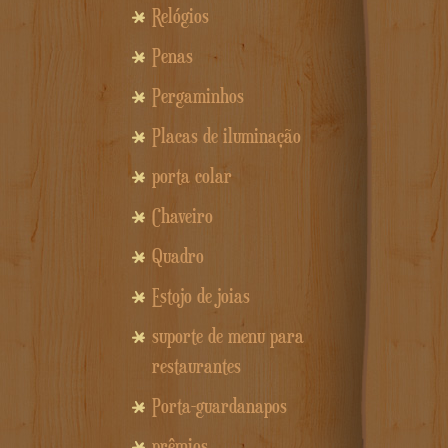
Relógios
Penas
Pergaminhos
Placas de iluminação
porta colar
Chaveiro
Quadro
Estojo de joias
suporte de menu para
restaurantes
Porta-guardanapos
prêmios